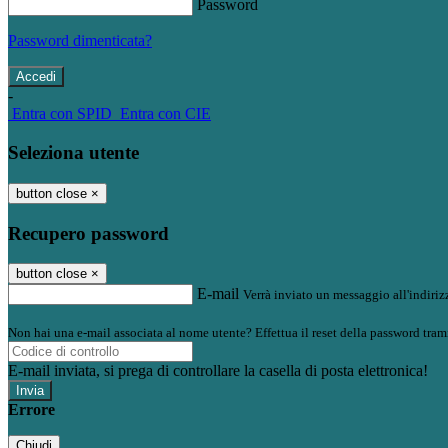
Password
Password dimenticata?
-
Entra con SPID
Entra con CIE
Seleziona utente
button close
×
Recupero password
button close
×
E-mail
Verrà inviato un messaggio all'indirizz
Non hai una e-mail associata al nome utente? Effettua il reset della password tram
E-mail inviata, si prega di controllare la casella di posta elettronica!
Errore
Chiudi