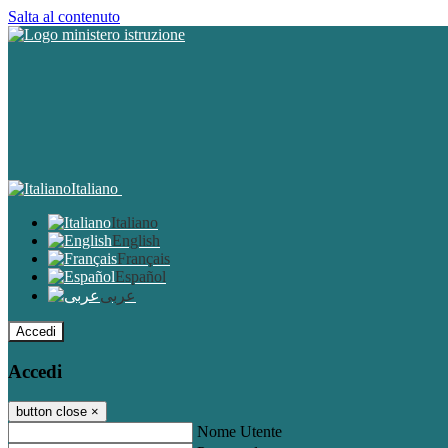
Salta al contenuto
Italiano
Italiano
English
Français
Español
عربى
Accedi
Accedi
button close
×
Nome Utente