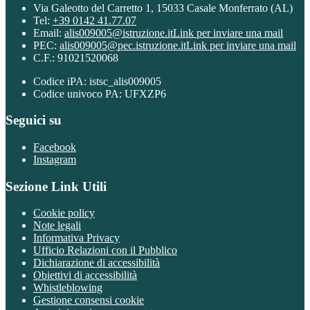
Via Galeotto del Carretto 1, 15033 Casale Monferrato (AL)
Tel:
+39 0142 41.77.07
Email:
alis009005@istruzione.it
Link per inviare una mail
PEC:
alis009005@pec.istruzione.it
Link per inviare una mail
C.F.: 91021520068
Codice iPA: istsc_alis009005
Codice univoco PA: UFXZP6
Seguici su
Facebook
Instagram
Sezione Link Utili
Cookie policy
Note legali
Informativa Privacy
Ufficio Relazioni con il Pubblico
Dichiarazione di accessibilità
Obiettivi di accessibilità
Whistleblowing
Gestione consensi cookie