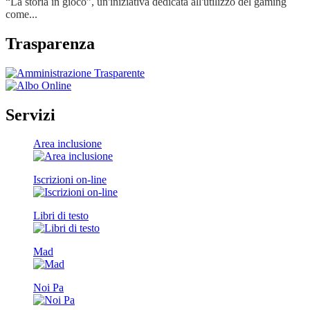
“La storia in gioco”, un'iniziativa dedicata all'utilizzo del gaming
come...
Trasparenza
Servizi
Area inclusione
Iscrizioni on-line
Libri di testo
Mad
Noi Pa