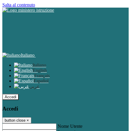
Salta al contenuto
Italiano
Italiano
English
Français
Español
عربى
Accedi
Accedi
button close
×
Nome Utente