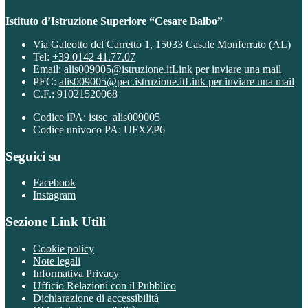
Istituto d’Istruzione Superiore “Cesare Balbo”
Via Galeotto del Carretto 1, 15033 Casale Monferrato (AL)
Tel:
+39 0142 41.77.07
Email:
alis009005@istruzione.it
Link per inviare una mail
PEC:
alis009005@pec.istruzione.it
Link per inviare una mail
C.F.: 91021520068
Codice iPA: istsc_alis009005
Codice univoco PA: UFXZP6
Seguici su
Facebook
Instagram
Sezione Link Utili
Cookie policy
Note legali
Informativa Privacy
Ufficio Relazioni con il Pubblico
Dichiarazione di accessibilità