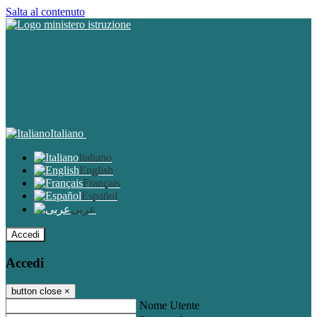
Salta al contenuto
Italiano
Italiano
English
Français
Español
عربى
Accedi
Accedi
button close
×
Nome Utente