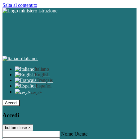
Salta al contenuto
Italiano
Italiano
English
Français
Español
عربى
Accedi
Accedi
button close
×
Nome Utente