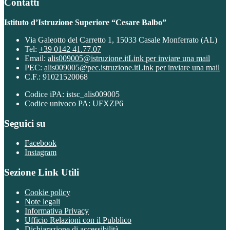
Contatti
Istituto d’Istruzione Superiore “Cesare Balbo”
Via Galeotto del Carretto 1, 15033 Casale Monferrato (AL)
Tel:
+39 0142 41.77.07
Email:
alis009005@istruzione.it
Link per inviare una mail
PEC:
alis009005@pec.istruzione.it
Link per inviare una mail
C.F.: 91021520068
Codice iPA: istsc_alis009005
Codice univoco PA: UFXZP6
Seguici su
Facebook
Instagram
Sezione Link Utili
Cookie policy
Note legali
Informativa Privacy
Ufficio Relazioni con il Pubblico
Dichiarazione di accessibilità