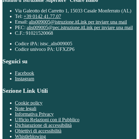
Istituto d’Istruzione Superiore “Cesare Balbo”
Via Galeotto del Carretto 1, 15033 Casale Monferrato (AL)
Tel:
+39 0142 41.77.07
Email:
alis009005@istruzione.it
Link per inviare una mail
PEC:
alis009005@pec.istruzione.it
Link per inviare una mail
C.F.: 91021520068
Codice iPA: istsc_alis009005
Codice univoco PA: UFXZP6
Seguici su
Facebook
Instagram
Sezione Link Utili
Cookie policy
Note legali
Informativa Privacy
Ufficio Relazioni con il Pubblico
Dichiarazione di accessibilità
Obiettivi di accessibilità
Whistleblowing