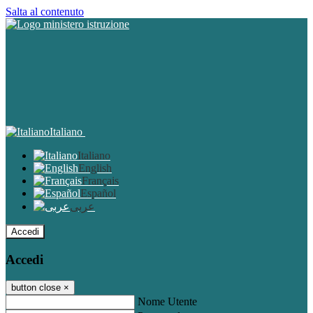
Salta al contenuto
Italiano
Italiano
English
Français
Español
عربى
Accedi
Accedi
button close
×
Nome Utente