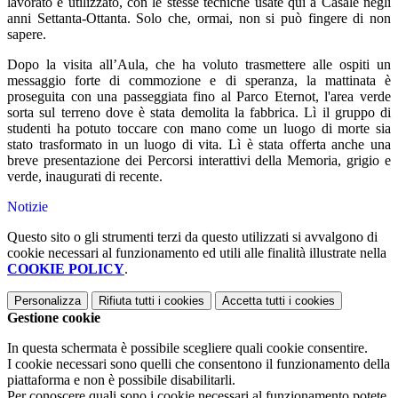
lavorato e utilizzato, con le stesse tecniche usate qui a Casale negli
anni Settanta-Ottanta. Solo che, ormai, non si può fingere di non
sapere.
Dopo la visita all’Aula, che ha voluto trasmettere alle ospiti un
messaggio forte di commozione e di speranza, la mattinata è
proseguita con una passeggiata fino al Parco Eternot, l'area verde
sorta sul terreno dove è stata demolita la fabbrica. Lì il gruppo di
studenti ha potuto toccare con mano come un luogo di morte sia
stato trasformato in un luogo di vita. Lì è stata offerta anche una
breve presentazione dei Percorsi interattivi della Memoria, grigio e
verde, inaugurati di recente.
Notizie
Questo sito o gli strumenti terzi da questo utilizzati si avvalgono di
cookie necessari al funzionamento ed utili alle finalità illustrate nella
COOKIE POLICY
.
Personalizza
Rifiuta tutti
i cookies
Accetta tutti
i cookies
Gestione cookie
In questa schermata è possibile scegliere quali cookie consentire.
I cookie necessari sono quelli che consentono il funzionamento della
piattaforma e non è possibile disabilitarli.
Per conoscere quali sono i cookie necessari al funzionamento potete