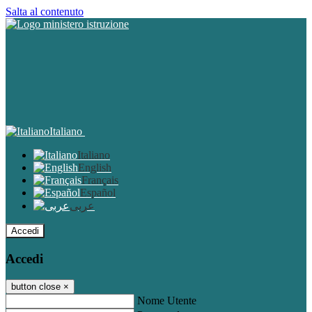
Salta al contenuto
Italiano
Italiano
English
Français
Español
عربى
Accedi
Accedi
button close
×
Nome Utente