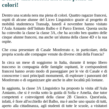
colori!
Dentro una scatola nera ma piena di colori. Quattro ragazze francesi,
ospiti di alcune alunne del Liceo Linguistico grazie al progetto di
mobilità studentesca Transalp, lunedì 4 novembre hanno visitato
l’Aula Amianto dell’Istituto Balbo e il Parco Eternot. Questa uscita
ha coinvolto la classe la classe 3A, che ha accolto ben quattro delle
cinque alunne francesi, ma anche un’alunna della classe 4D e la sua
ospite.
Che cosa presentare di Casale Monferrato e, in particolare, della
propria scuola alle compagne venute da diverse città della Francia?
In circa un mese di soggiorno in Italia, durante il tempo libero
trascorso in compagnia delle famiglie ospitanti, le corrispondenti
francesi hanno avuto modo di passeggiare per le vie di Casale e di
conoscerne i suoi principali monumenti, di esplorare i panorami del
Monferrato o di organizzare gite anche in altre località più lontane.
In aggiunta, la classe 3A Linguistico ha proposto la visita all’Aula
Amianto, che si è svolta sotto la guida di Sofia e Amelia, due tutor
competenti e coinvolgenti della classe 2B Classico. Quest'aula,
infatti, è fiore all'occhiello del Balbo, ma è anche uno spazio di tutti,
aperto alla cittadinanza, agli studenti di tutte le scuole, a visitatori