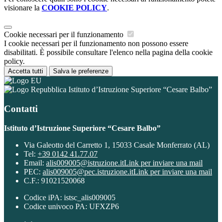
visionare la
COOKIE POLICY
.
Cookie necessari per il funzionamento
I cookie necessari per il funzionamento non possono essere
disabilitati. È possibile consultare l'elenco nella pagina della cookie
policy.
Accetta tutti
Salva le preferenze
Istituto d’Istruzione Superiore “Cesare Balbo”
Contatti
Istituto d’Istruzione Superiore “Cesare Balbo”
Via Galeotto del Carretto 1, 15033 Casale Monferrato (AL)
Tel:
+39 0142 41.77.07
Email:
alis009005@istruzione.it
Link per inviare una mail
PEC:
alis009005@pec.istruzione.it
Link per inviare una mail
C.F.: 91021520068
Codice iPA: istsc_alis009005
Codice univoco PA: UFXZP6