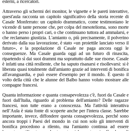
esterni, a ricercatori.
Attraverso gli schermi dei monitor, le vignette e le pareti interattive,
quest'aula racconta un capitolo significativo della storia recente di
Casale Monferrato: un capitolo drammatico, come testimoniano le
vicende di tante persone che, per colpa del mesotelioma, sono morte
o hanno perso i propri cari, o che continuano tuttora ad ammalarsi, e
che reclamano giustizia. L'amianto o, più precisamente, il polverino
derivato dalla sua lavorazione, è stato «un proiettile lanciato verso il
futuro», e la popolazione di Casale ne paga ancora oggi le
conseguenze. Ma Casale guarda oggi ad un futuro di rinascita,
ripartendo sì dai suoi drammi ma soprattutto dalle sue risorse. Casale
è infatti una città resiliente, che ha saputo risanarsi e risollevarsi: si è
liberata quasi totalmente dall'amianto grazie ad interventi di bonifica
all'avanguardia, e può essere d'esempio per il mondo. È questo il
volto della città che le alunne del Balbo hanno voluto mostrare alle
compagne francesi.
Quanta informazione e quanta consapevolezza c'è, fuori da Casale e
fuori dall'Italia, riguardo al problema dell'amianto? Delle ragazze
francesi, non tutte erano a conoscenza. Ma l'attività interattiva
nell’Aula è stata fonte di scoperte anche per l'intera classe. Sarebbe
importante, invece, diffondere questa consapevolezza, perché sono
ancora troppi i Paesi del mondo in cui non solo gli interventi di
bonifica procedono a rilento, ma l'amianto continua ad essere