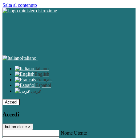
Salta al contenuto
Italiano
Italiano
English
Français
Español
عربى
Accedi
Accedi
button close
×
Nome Utente