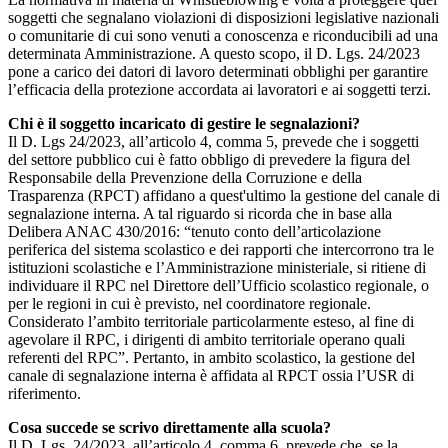
soggetti che segnalano violazioni di disposizioni legislative nazionali
o comunitarie di cui sono venuti a conoscenza e riconducibili ad una
determinata Amministrazione. A questo scopo, il D. Lgs. 24/2023
pone a carico dei datori di lavoro determinati obblighi per garantire
l’efficacia della protezione accordata ai lavoratori e ai soggetti terzi.
Chi è il soggetto incaricato di gestire le segnalazioni?
Il D. Lgs 24/2023, all’articolo 4, comma 5, prevede che i soggetti
del settore pubblico cui è fatto obbligo di prevedere la figura del
Responsabile della Prevenzione della Corruzione e della
Trasparenza (RPCT) affidano a quest'ultimo la gestione del canale di
segnalazione interna. A tal riguardo si ricorda che in base alla
Delibera ANAC 430/2016: “tenuto conto dell’articolazione
periferica del sistema scolastico e dei rapporti che intercorrono tra le
istituzioni scolastiche e l’Amministrazione ministeriale, si ritiene di
individuare il RPC nel Direttore dell’Ufficio scolastico regionale, o
per le regioni in cui è previsto, nel coordinatore regionale.
Considerato l’ambito territoriale particolarmente esteso, al fine di
agevolare il RPC, i dirigenti di ambito territoriale operano quali
referenti del RPC”. Pertanto, in ambito scolastico, la gestione del
canale di segnalazione interna è affidata al RPCT ossia l’USR di
riferimento.
Cosa succede se scrivo direttamente alla scuola?
Il D. Lgs. 24/2023, all’articolo 4, comma 6, prevede che, se la