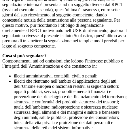
segnalazione interna è presentata ad un soggetto diverso dal RPCT
(ossia ad esempio la scuola), quest’ultima è trasmessa, entro sette
giorni dal suo ricevimento, al soggetto competente, dando
contestuale notizia della trasmissione alla persona segnalante. Per
questo motivo, pur ricordando l’obbligo di segnalazione
direttamente al RPCT individuato nell’USR di riferimento, qualora il
segnalante scrivesse al presente Istituto Scolastico, quest’ultimo avrà
premura di trasmettere la segnalazione nei tempi e modi previsti per
legge al soggetto competente.
Cosa si può segnalare?
Comportamenti, atti od omissioni che ledono l’interesse pubblico o
l’integrità dell’Amministrazione e che consistono in:
illeciti amministrativi, contabili, civili o penali;
illeciti che rientrano nell’ambito di applicazione degli atti
dell’Unione europea o nazionali relativi ai seguenti settori:
appalti pubblici; servizi, prodotti e mercati finanziari e
prevenzione del riciclaggio e del finanziamento del terrorismo;
sicurezza e conformità dei prodotti; sicurezza dei trasporti;
tutela dell’ambiente; radioprotezione e sicurezza nucleare;
sicurezza degli alimenti e dei mangimi e salute e benessere
degli animali; salute pubblica; protezione dei consumatori;
tutela della vita privata e protezione dei dati personali e
sicurezza delle reti e dei sistemi informativi;