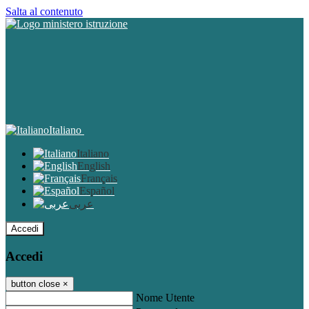
Salta al contenuto
Italiano
Italiano
English
Français
Español
عربى
Accedi
Accedi
button close
×
Nome Utente