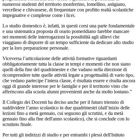
numerosi studenti del territorio monferrino, lomellino, astigiano,
vercellese e chivassese, di frequentare con profitto realtà scolastiche
impegnative e complesse come i licei.
Lo studio domestico è, infatti, in questi corsi una parte fondamentale
e una sistematica proposta di orario pomeridiano farebbe mancare
nei momenti delle interrogazioni la possibilità agli allievi che
viaggiano di disporre di un tempo sufficiente da dedicare allo studio
per la loro preparazione personale.
Viceversa l’articolazione delle attività formative riguardanti
obbligatoriamente tutta la classe in tempi e momenti che non siano
quelli della fine del quadrimestre e che vadano nella direzione di
ricomprendere tutte quelle attività legate a progettualità di vario tipo,
che vedano partecipe l’intera classe, è risultata essere e risulta ancora
oggi di grande interesse per le famiglie e per il territorio visto che
afferiscono alla scuola alunni provenienti anche da molto lontano.”
Il Collegio dei Docenti ha deciso anche per il futuro triennio di
suddividere l’anno scolastico in due quadrimestri (dall’inizio delle
lezioni fino a metà gennaio, cui seguono gli scrutini, e da metà
gennaio fino alla fine dell'anno scolastico), che si conclude con lo
scrutinio finale.
Per tutti gli indirizzi di studio e per entrambi i plessi dell'Istituto