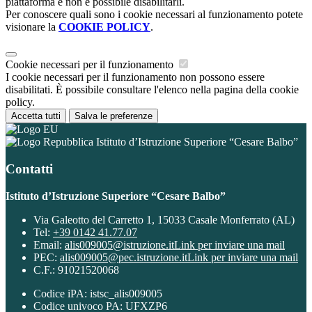
piattaforma e non è possibile disabilitarli.
Per conoscere quali sono i cookie necessari al funzionamento potete
visionare la
COOKIE POLICY
.
Cookie necessari per il funzionamento
I cookie necessari per il funzionamento non possono essere
disabilitati. È possibile consultare l'elenco nella pagina della cookie
policy.
Accetta tutti
Salva le preferenze
Istituto d’Istruzione Superiore “Cesare Balbo”
Contatti
Istituto d’Istruzione Superiore “Cesare Balbo”
Via Galeotto del Carretto 1, 15033 Casale Monferrato (AL)
Tel:
+39 0142 41.77.07
Email:
alis009005@istruzione.it
Link per inviare una mail
PEC:
alis009005@pec.istruzione.it
Link per inviare una mail
C.F.: 91021520068
Codice iPA: istsc_alis009005
Codice univoco PA: UFXZP6