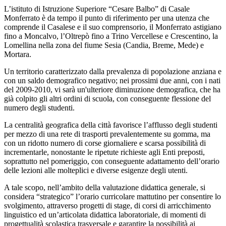
L’istituto di Istruzione Superiore “Cesare Balbo” di Casale
Monferrato è da tempo il punto di riferimento per una utenza che
comprende il Casalese e il suo comprensorio, il Monferrato astigiano
fino a Moncalvo, l’Oltrepò fino a Trino Vercellese e Crescentino, la
Lomellina nella zona del fiume Sesia (Candia, Breme, Mede) e
Mortara.
Un territorio caratterizzato dalla prevalenza di popolazione anziana e
con un saldo demografico negativo; nei prossimi due anni, con i nati
del 2009-2010, vi sarà un'ulteriore diminuzione demografica, che ha
già colpito gli altri ordini di scuola, con conseguente flessione del
numero degli studenti.
La centralità geografica della città favorisce l’afflusso degli studenti
per mezzo di una rete di trasporti prevalentemente su gomma, ma
con un ridotto numero di corse giornaliere e scarsa possibilità di
incrementarle, nonostante le ripetute richieste agli Enti preposti,
soprattutto nel pomeriggio, con conseguente adattamento dell’orario
delle lezioni alle molteplici e diverse esigenze degli utenti.
A tale scopo, nell’ambito della valutazione didattica generale, si
considera “strategico” l’orario curricolare mattutino per consentire lo
svolgimento, attraverso progetti di stage, di corsi di arricchimento
linguistico ed un’articolata didattica laboratoriale, di momenti di
progettualità scolastica trasversale e garantire la possibilità ai