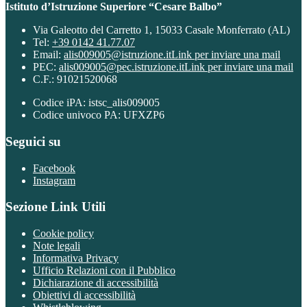
Istituto d’Istruzione Superiore “Cesare Balbo”
Via Galeotto del Carretto 1, 15033 Casale Monferrato (AL)
Tel:
+39 0142 41.77.07
Email:
alis009005@istruzione.it
Link per inviare una mail
PEC:
alis009005@pec.istruzione.it
Link per inviare una mail
C.F.: 91021520068
Codice iPA: istsc_alis009005
Codice univoco PA: UFXZP6
Seguici su
Facebook
Instagram
Sezione Link Utili
Cookie policy
Note legali
Informativa Privacy
Ufficio Relazioni con il Pubblico
Dichiarazione di accessibilità
Obiettivi di accessibilità