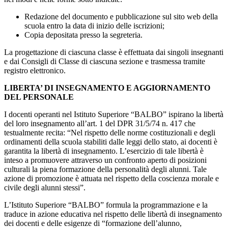
Redazione del documento e pubblicazione sul sito web della
scuola entro la data di inizio delle iscrizioni;
Copia depositata presso la segreteria.
La progettazione di ciascuna classe è effettuata dai singoli insegnanti
e dai Consigli di Classe di ciascuna sezione e trasmessa tramite
registro elettronico.
LIBERTA’ DI INSEGNAMENTO E AGGIORNAMENTO
DEL PERSONALE
I docenti operanti nel Istituto Superiore “BALBO” ispirano la libertà
del loro insegnamento all’art. 1 del DPR 31/5/74 n. 417 che
testualmente recita: “Nel rispetto delle norme costituzionali e degli
ordinamenti della scuola stabiliti dalle leggi dello stato, ai docenti è
garantita la libertà di insegnamento. L’esercizio di tale libertà è
inteso a promuovere attraverso un confronto aperto di posizioni
culturali la piena formazione della personalità degli alunni. Tale
azione di promozione è attuata nel rispetto della coscienza morale e
civile degli alunni stessi”.
L’Istituto Superiore “BALBO” formula la programmazione e la
traduce in azione educativa nel rispetto delle libertà di insegnamento
dei docenti e delle esigenze di “formazione dell’alunno,