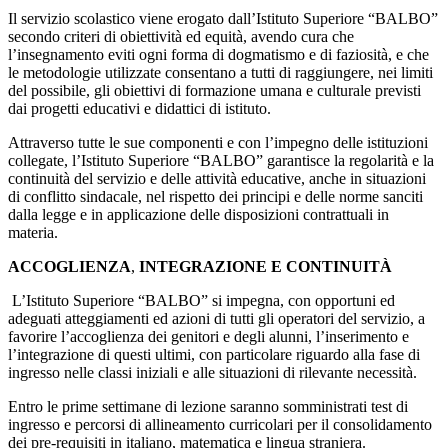
Il servizio scolastico viene erogato dall’Istituto Superiore “BALBO”
secondo criteri di obiettività ed equità, avendo cura che
l’insegnamento eviti ogni forma di dogmatismo e di faziosità, e che
le metodologie utilizzate consentano a tutti di raggiungere, nei limiti
del possibile, gli obiettivi di formazione umana e culturale previsti
dai progetti educativi e didattici di istituto.
Attraverso tutte le sue componenti e con l’impegno delle istituzioni
collegate, l’Istituto Superiore “BALBO” garantisce la regolarità e la
continuità del servizio e delle attività educative, anche in situazioni
di conflitto sindacale, nel rispetto dei principi e delle norme sanciti
dalla legge e in applicazione delle disposizioni contrattuali in
materia.
ACCOGLIENZA
,
INTEGRAZIONE E CONTINUITÀ
L’Istituto Superiore “BALBO” si impegna, con opportuni ed
adeguati atteggiamenti ed azioni di tutti gli operatori del servizio, a
favorire l’accoglienza dei genitori e degli alunni, l’inserimento e
l’integrazione di questi ultimi, con particolare riguardo alla fase di
ingresso nelle classi iniziali e alle situazioni di rilevante necessità.
Entro le prime settimane di lezione saranno somministrati test di
ingresso e percorsi di allineamento curricolari per il consolidamento
dei pre-requisiti in italiano, matematica e lingua straniera.