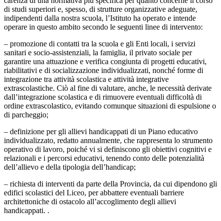
carenza di una normativa più specifica per quanto concerne il corso
di studi superiori e, spesso, di strutture organizzative adeguate,
indipendenti dalla nostra scuola, l’Istituto ha operato e intende
operare in questo ambito secondo le seguenti linee di intervento:
– promozione di contatti tra la scuola e gli Enti locali, i servizi
sanitari e socio-assistenziali, la famiglia, il privato sociale per
garantire una attuazione e verifica congiunta di progetti educativi,
riabilitativi e di socializzazione individualizzati, nonché forme di
integrazione tra attività scolastica e attività integrative
extrascolastiche. Ciò al fine di valutare, anche, le necessità derivate
dall’integrazione scolastica e di rimuovere eventuali difficoltà di
ordine extrascolastico, evitando comunque situazioni di espulsione o
di parcheggio;
– definizione per gli allievi handicappati di un Piano educativo
individualizzato, redatto annualmente, che rappresenta lo strumento
operativo di lavoro, poiché vi si definiscono gli obiettivi cognitivi e
relazionali e i percorsi educativi, tenendo conto delle potenzialità
dell’allievo e della tipologia dell’handicap;
– richiesta di interventi da parte della Provincia, da cui dipendono gli
edifici scolastici del Liceo, per abbattere eventuali barriere
architettoniche di ostacolo all’accoglimento degli allievi
handicappati. .