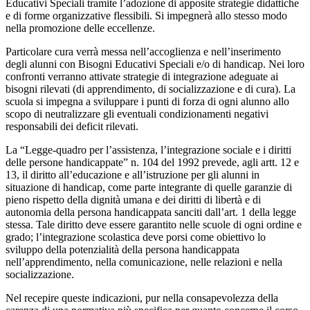
Educativi Speciali tramite l’adozione di apposite strategie didattiche
e di forme organizzative flessibili. Si impegnerà allo stesso modo
nella promozione delle eccellenze.
Particolare cura verrà messa nell’accoglienza e nell’inserimento
degli alunni con Bisogni Educativi Speciali e/o di handicap. Nei loro
confronti verranno attivate strategie di integrazione adeguate ai
bisogni rilevati (di apprendimento, di socializzazione e di cura). La
scuola si impegna a sviluppare i punti di forza di ogni alunno allo
scopo di neutralizzare gli eventuali condizionamenti negativi
responsabili dei deficit rilevati.
La “Legge-quadro per l’assistenza, l’integrazione sociale e i diritti
delle persone handicappate” n. 104 del 1992 prevede, agli artt. 12 e
13, il diritto all’educazione e all’istruzione per gli alunni in
situazione di handicap, come parte integrante di quelle garanzie di
pieno rispetto della dignità umana e dei diritti di libertà e di
autonomia della persona handicappata sanciti dall’art. 1 della legge
stessa. Tale diritto deve essere garantito nelle scuole di ogni ordine e
grado; l’integrazione scolastica deve porsi come obiettivo lo
sviluppo della potenzialità della persona handicappata
nell’apprendimento, nella comunicazione, nelle relazioni e nella
socializzazione.
Nel recepire queste indicazioni, pur nella consapevolezza della