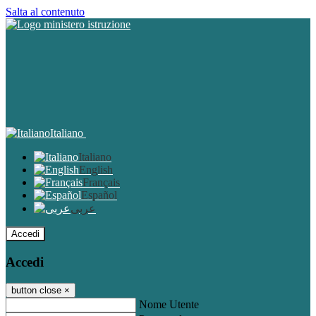
Salta al contenuto
Italiano
Italiano
English
Français
Español
عربى
Accedi
Accedi
button close
×
Nome Utente