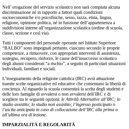
Nell’ erogazione del servizio scolastico non sarà compiuta alcuna
discriminazione né in rapporto a fattori quali condizioni
socioeconomiche e/o psicofisiche, sesso, razza, etnia, lingua,
religione, opinione politica, né in funzione dell’appartenenza a
suddivisioni interne all’organizzazione scolastica (ordine di scuola,
classe, sezione e così via).
Tutti i componenti del personale operante nel Istituto Superiore
“BALBO” sono impegnati pertanto, ciascuno secondo le proprie
competenze, a rimuovere, con appropriati interventi di assistenza,
sostegno, recupero, rinforzo, le cause dell’insuccesso scolastico
degli alunni considerati “a rischio”, a seguito di particolari situazioni
individuali, familiari e sociali.
L’insegnamento della religione cattolica (IRC) avrà attuazione
tramite scelte organizzative ed educative che consentano la libertà di
coscienza. Al riguardo la scuola consentirà la scelta degli studenti e
delle loro famiglie di avvalersi o non avvalersi dell’IRC e di
scegliere tra le seguenti opzioni:
le Attività Alternative all’IRC; lo
studio assistito; lo studio non assistito; l’ingresso posticipato o
l’uscita anticipata in caso di collocazione dell’IRC alla prima o
all’ultima ora di lezione.
IMPARZIALITÀ
E
REGOLARITÀ