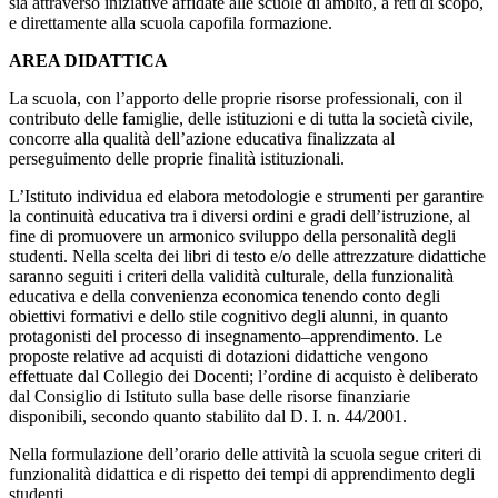
sia attraverso iniziative affidate alle scuole di ambito, a reti di scopo,
e direttamente alla scuola capofila formazione.
AREA DIDATTICA
La scuola, con l’apporto delle proprie risorse professionali, con il
contributo delle famiglie, delle istituzioni e di tutta la società civile,
concorre alla qualità dell’azione educativa finalizzata al
perseguimento delle proprie finalità istituzionali.
L’Istituto individua ed elabora metodologie e strumenti per garantire
la continuità educativa tra i diversi ordini e gradi dell’istruzione, al
fine di promuovere un armonico sviluppo della personalità degli
studenti. Nella scelta dei libri di testo e/o delle attrezzature didattiche
saranno seguiti i criteri della validità culturale, della funzionalità
educativa e della convenienza economica tenendo conto degli
obiettivi formativi e dello stile cognitivo degli alunni, in quanto
protagonisti del processo di insegnamento–apprendimento. Le
proposte relative ad acquisti di dotazioni didattiche vengono
effettuate dal Collegio dei Docenti; l’ordine di acquisto è deliberato
dal Consiglio di Istituto sulla base delle risorse finanziarie
disponibili, secondo quanto stabilito dal D. I. n. 44/2001.
Nella formulazione dell’orario delle attività la scuola segue criteri di
funzionalità didattica e di rispetto dei tempi di apprendimento degli
studenti.