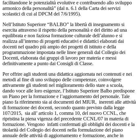
facilitandone le potenzialità evolutive e contribuendo allo sviluppo
armonico della personalità” (dal n. 6.1 della Carta dei servizi
scolastici di cui al DPCM del 7/6/1995).
Nell’Istituto Superiore “BALBO” la libertà di insegnamento si
esercita attraverso il rispetto della personalità e del diritto ad una
equilibrata e non faziosa formazione culturale dell’alunno e si
realizza all’interno di progetti educativi e didattici elaborati dai
docenti nel quadro più ampio dei progetti di istituto e della
programmazione impostata nelle linee generali dal Collegio dei
Docenti, elaborata dai gruppi di lavoro per materia e messi
definitivamente a punto dai Consigli di Classe.
Per offrire agli studenti una didattica aggiornata nei contenuti e nei
metodi al fine di uno sviluppo delle competenze, coinvolgere
attivamente gli studenti nel miglioramento dello stare a scuola,
dando voce alle loro esigenze, l’Istituto Superiore Balbo predispone
un Piano per la formazione e l’aggiornamento del personale. Tale
piano fa riferimento sia ai documenti del MIUR, inerenti alle attività
di formazione dei docenti, secondo quanto previsto dalla legge
107/2015, sia all’ articolo 1, comma 10, del nuovo CCNL, che
ripristina la piena vigenza del precedente CCNL/07 in materia di
formazione. Vengono infatti confermati gli obblighi dei docenti e la
titolarità del Collegio dei docenti nella formulazione del piano
annuale delle attività di aggiornamento e formazione, anche in