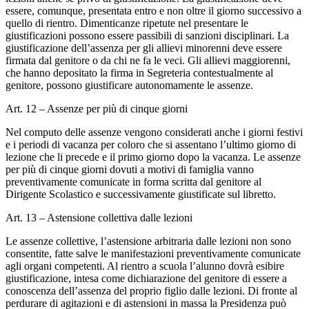
essere, comunque, presentata entro e non oltre il giorno successivo a
quello di rientro. Dimenticanze ripetute nel presentare le
giustificazioni possono essere passibili di sanzioni disciplinari. La
giustificazione dell’assenza per gli allievi minorenni deve essere
firmata dal genitore o da chi ne fa le veci. Gli allievi maggiorenni,
che hanno depositato la firma in Segreteria contestualmente al
genitore, possono giustificare autonomamente le assenze.
Art. 12 – Assenze per più di cinque giorni
Nel computo delle assenze vengono considerati anche i giorni festivi
e i periodi di vacanza per coloro che si assentano l’ultimo giorno di
lezione che li precede e il primo giorno dopo la vacanza. Le assenze
per più di cinque giorni dovuti a motivi di famiglia vanno
preventivamente comunicate in forma scritta dal genitore al
Dirigente Scolastico e successivamente giustificate sul libretto.
Art. 13 – Astensione collettiva dalle lezioni
Le assenze collettive, l’astensione arbitraria dalle lezioni non sono
consentite, fatte salve le manifestazioni preventivamente comunicate
agli organi competenti. Al rientro a scuola l’alunno dovrà esibire
giustificazione, intesa come dichiarazione del genitore di essere a
conoscenza dell’assenza del proprio figlio dalle lezioni. Di fronte al
perdurare di agitazioni e di astensioni in massa la Presidenza può