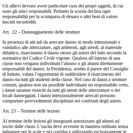
Gli allievi devono avere particolare cura dei propri oggetti, di cui
sono gli unici responsabili. Pertanto la scuola declina ogni
responsabilità per la scomparsa di denaro o altri beni di valore
lasciati incustoditi.
Art. 22 – Danneggiamento delle strutture
In presenza di atti tali da arrecare danno in modo intenzionale e
vandalico alle attrezzature, agli ambienti, agli arredi, al materiale
didattico, risarciranno il danno stesso gli autori del fatto secondo la
normativa del Codice Civile vigente. Qualora all’interno di una
classe non vengano individuati l’alunno o gli alunni direttamente
responsabili del danno, la Presidenza, sentito il parere del Consiglio
di Istituto, valuta l’opportunità di suddividere il risarcimento del
danno tra tutti gli studenti della classe. Nel caso di danni a strutture
comuni, qualora non sia possibile individuare un responsabile certo,
i danni saranno risarciti da tutti gli utenti delle attrezzature o dei
locali danneggiati. I danni intenzionalmente arrecati possono
comportare provvedimenti disciplinari nei confronti degli autori.
Art. 23 – Termine delle lezioni
Al termine delle lezioni gli insegnanti autorizzano gli alunni ad
uscire dalle classi. L’uscita deve avvenire in maniera ordinata senza
indugiare per le scale e nei corridoi e utilizzando esclusivamente le