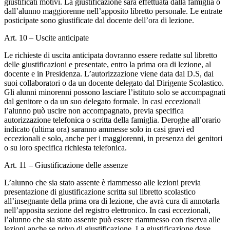
giustificati motivi. La giustificazione sarà effettuata dalla famiglia o
dall’alunno maggiorenne nell’apposito libretto personale. Le entrate
posticipate sono giustificate dal docente dell’ora di lezione.
Art. 10 – Uscite anticipate
Le richieste di uscita anticipata dovranno essere redatte sul libretto
delle giustificazioni e presentate, entro la prima ora di lezione, al
docente e in Presidenza. L’autorizzazione viene data dal D.S, dai
suoi collaboratori o da un docente delegato dal Dirigente Scolastico.
Gli alunni minorenni possono lasciare l’istituto solo se accompagnati
dal genitore o da un suo delegato formale. In casi eccezionali
l’alunno può uscire non accompagnato, previa specifica
autorizzazione telefonica o scritta della famiglia. Deroghe all’orario
indicato (ultima ora) saranno ammesse solo in casi gravi ed
eccezionali e solo, anche per i maggiorenni, in presenza dei genitori
o su loro specifica richiesta telefonica.
Art. 11 – Giustificazione delle assenze
L’alunno che sia stato assente è riammesso alle lezioni previa
presentazione di giustificazione scritta sul libretto scolastico
all’insegnante della prima ora di lezione, che avrà cura di annotarla
nell’apposita sezione del registro elettronico. In casi eccezionali,
l’alunno che sia stato assente può essere riammesso con riserva alle
lezioni anche se privo di giustificazione. La giustificazione deve