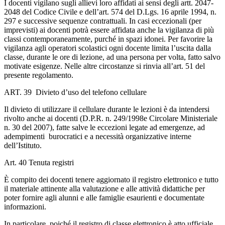
I docenti vigilano sugli allievi loro affidati ai sensi degli artt. 2047-
2048 del Codice Civile e dell’art. 574 del D.Lgs. 16 aprile 1994, n.
297 e successive sequenze contrattuali. In casi eccezionali (per
imprevisti) ai docenti potrà essere affidata anche la vigilanza di più
classi contemporaneamente, purché in spazi idonei. Per favorire la
vigilanza agli operatori scolastici ogni docente limita l’uscita dalla
classe, durante le ore di lezione, ad una persona per volta, fatto salvo
motivate esigenze. Nelle altre circostanze si rinvia all’art. 51 del
presente regolamento.
ART. 39 Divieto d’uso del telefono cellulare
Il divieto di utilizzare il cellulare durante le lezioni è da intendersi
rivolto anche ai docenti (D.P.R. n. 249/1998e Circolare Ministeriale
n. 30 del 2007), fatte salve le eccezioni legate ad emergenze, ad
adempimenti burocratici e a necessità organizzative interne
dell’Istituto.
Art. 40 Tenuta registri
È compito dei docenti tenere aggiornato il registro elettronico e tutto
il materiale attinente alla valutazione e alle attività didattiche per
poter fornire agli alunni e alle famiglie esaurienti e documentate
informazioni.
In particolare, poiché il registro di classe elettronico è atto ufficiale,