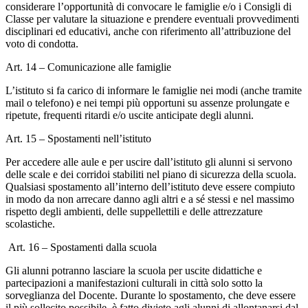
considerare l’opportunità di convocare le famiglie e/o i Consigli di
Classe per valutare la situazione e prendere eventuali provvedimenti
disciplinari ed educativi, anche con riferimento all’attribuzione del
voto di condotta.
Art. 14 – Comunicazione alle famiglie
L’istituto si fa carico di informare le famiglie nei modi (anche tramite
mail o telefono) e nei tempi più opportuni su assenze prolungate e
ripetute, frequenti ritardi e/o uscite anticipate degli alunni.
Art. 15 – Spostamenti nell’istituto
Per accedere alle aule e per uscire dall’istituto gli alunni si servono
delle scale e dei corridoi stabiliti nel piano di sicurezza della scuola.
Qualsiasi spostamento all’interno dell’istituto deve essere compiuto
in modo da non arrecare danno agli altri e a sé stessi e nel massimo
rispetto degli ambienti, delle suppellettili e delle attrezzature
scolastiche.
Art. 16 – Spostamenti dalla scuola
Gli alunni potranno lasciare la scuola per uscite didattiche e
partecipazioni a manifestazioni culturali in città solo sotto la
sorveglianza del Docente. Durante lo spostamento, che deve essere
il più sollecito possibile, è fatto divieto agli alunni di allontanarsi dal