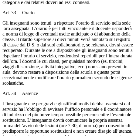
categoria e dai relativi doveri ad essi connessi.
Art. 33 Orario
Gli insegnanti sono tenuti a rispettare l’orario di servizio nella sede
loro assegnata. L’orario è per tutti vincolante e il docente risponderà
a norma di legge di eventuali uscite anticipate o di abbandono della
classe. Il ritardo superiore ai dieci minuti verrà annotato sul registro
di classe dal D.S. o dai suoi collaboratori e, se reiterato, dovrà essere
recuperato. Durante le ore a disposizione gli insegnanti sono tenuti a
rispettare l’orario di servizio, rendendosi reperibili per l’intera durata
dell’ora. I docenti le cui classi, per qualsiasi motivo (es. tirocini,
viaggi di istruzione, attività integrative, ecc.) non siano presenti in
aula, devono restare a disposizione della scuola e questa potrà
eccezionalmente modificare l’orario giornaliero secondo le esigenze
scolastiche.
Art. 34 Assenze
L’insegnante che per gravi e giustificati motivi debba assentarsi dal
servizio ha l’obbligo di avvisare l’ufficio personale e il coordinatore
di indirizzo nel più breve tempo possibile per consentire l’eventuale
sostituzione. L’insegnante dovrà comunicare la propria assenza
prima dell’avvio delle lezioni (ore 7:30, di norma) per consentire di
predisporre le opportune sostituzioni e non creare disagio all’utenza.