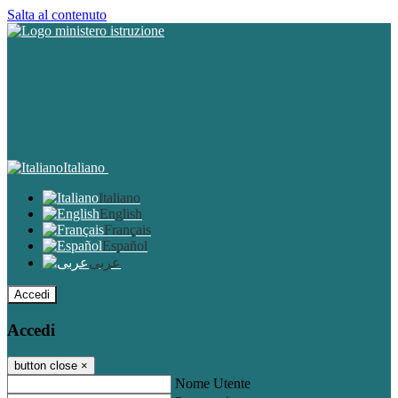
Salta al contenuto
Italiano
Italiano
English
Français
Español
عربى
Accedi
Accedi
button close
×
Nome Utente