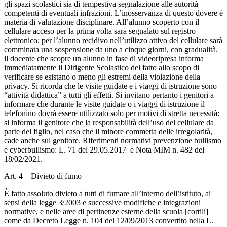
gli spazi scolastici sia di tempestiva segnalazione alle autorità
competenti di eventuali infrazioni. L’inosservanza di questo dovere è
materia di valutazione disciplinare. All’alunno scoperto con il
cellulare acceso per la prima volta sarà segnalato sul registro
elettronico; per l’alunno recidivo nell’utilizzo attivo del cellulare sarà
comminata una sospensione da uno a cinque giorni, con gradualità.
ll docente che scopre un alunno in fase di videoripresa informa
immediatamente il Dirigente Scolastico del fatto allo scopo di
verificare se esistano o meno gli estremi della violazione della
privacy. Si ricorda che le visite guidate e i viaggi di istruzione sono
“attività didattica” a tutti gli effetti. Si invitano pertanto i genitori a
informare che durante le visite guidate o i viaggi di istruzione il
telefonino dovrà essere utilizzato solo per motivi di stretta necessità:
si informa il genitore che la responsabilità dell’uso del cellulare da
parte del figlio, nel caso che il minore commetta delle irregolarità,
cade anche sul genitore. Riferimenti normativi prevenzione bullismo
e cyberbullismo: L. 71 del 29.05.2017 e Nota MIM n. 482 del
18/02/2021.
Art. 4 – Divieto di fumo
È fatto assoluto divieto a tutti di fumare all’interno dell’istituto, ai
sensi della legge 3/2003 e successive modifiche e integrazioni
normative, e nelle aree di pertinenze esterne della scuola [cortili]
come da Decreto Legge n. 104 del 12/09/2013 convertito nella L.