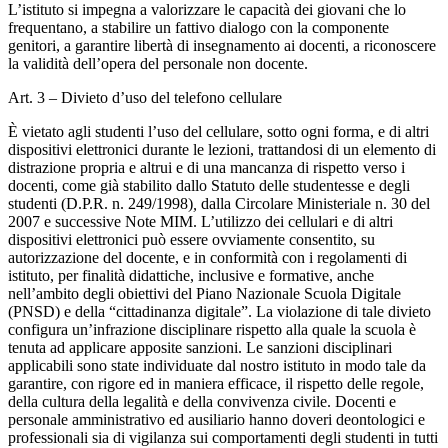
L’istituto si impegna a valorizzare le capacità dei giovani che lo
frequentano, a stabilire un fattivo dialogo con la componente
genitori, a garantire libertà di insegnamento ai docenti, a riconoscere
la validità dell’opera del personale non docente.
Art. 3 – Divieto d’uso del telefono cellulare
È vietato agli studenti l’uso del cellulare, sotto ogni forma, e di altri
dispositivi elettronici durante le lezioni, trattandosi di un elemento di
distrazione propria e altrui e di una mancanza di rispetto verso i
docenti, come già stabilito dallo Statuto delle studentesse e degli
studenti (D.P.R. n. 249/1998)
,
dalla Circolare Ministeriale n. 30 del
2007 e successive Note MIM. L’utilizzo dei cellulari e di altri
dispositivi elettronici può essere ovviamente consentito, su
autorizzazione del docente, e in conformità con i regolamenti di
istituto, per finalità didattiche, inclusive e formative, anche
nell’ambito degli obiettivi del Piano Nazionale Scuola Digitale
(PNSD) e della “cittadinanza digitale”. La violazione di tale divieto
configura un’infrazione disciplinare rispetto alla quale la scuola è
tenuta ad applicare apposite sanzioni. Le sanzioni disciplinari
applicabili sono state individuate dal nostro istituto in modo tale da
garantire, con rigore ed in maniera efficace, il rispetto delle regole,
della cultura della legalità e della convivenza civile. Docenti e
personale amministrativo ed ausiliario hanno doveri deontologici e
professionali sia di vigilanza sui comportamenti degli studenti in tutti