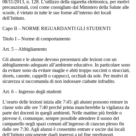
08/11/2013, n. 128. L’utilizzo della sigaretta elettronica, per motivi
precauzionali, così come consigliato dal Ministero della Salute alle
scuole, è vietato in tutte le sue forme all’interno dei locali
dell’Istituto.
Capo II – NORME RIGUARDANTI GLI STUDENTI
Titolo I – Norme di comportamento
Art. 5 – Abbigliamento
Gli alunni e le alunne devono presentarsi alle lezioni con un
abbigliamento adeguato all’ambiente educativo. In particolare sono
da evitare sono da evitare maglie e abiti troppo succinti o stracciati,
shorts, canotte, cappelli o cappucci, occhiali da sole. Per motivi di
sicurezza si raccomanda di non indossare ciabatte infradito.
Art. 6 – Ingresso degli studenti
L’orario delle lezioni inizia alle 7:45: gli alunni possono entrare in
classe solo alle ore 7:40 perché prima mancherebbe la vigilanza da
parte dei docenti in quegli ambienti. Nelle mattine più fredde o
piovose è, comunque, sempre possibile attendere il suono del
campanello negli spazi comuni all’ingresso di ciascun plesso fin
dalle ore 7:30. Agli alunni è consentito entrare e uscire dai locali
dell’Istituto unicamente dagli ingressi a tal fine predisposti.