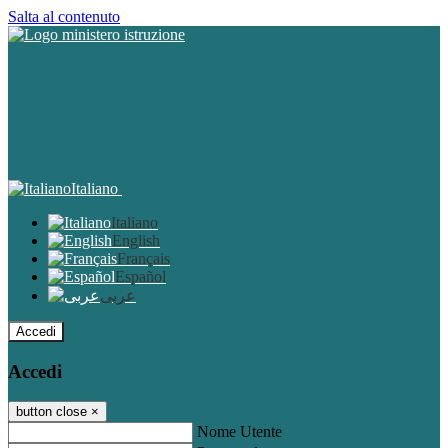
Salta al contenuto
Italiano
Italiano
English
Français
Español
عربى
Accedi
Accedi
button close
×
Nome Utente