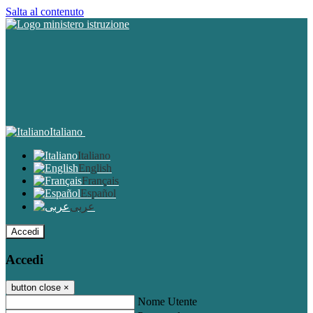
Salta al contenuto
Italiano
Italiano
English
Français
Español
عربى
Accedi
Accedi
button close
×
Nome Utente