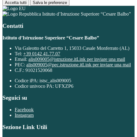
Accetta tutti
Salva le preferenze
Istituto d’Istruzione Superiore “Cesare Balbo”
Contatti
Istituto d’Istruzione Superiore “Cesare Balbo”
Via Galeotto del Carretto 1, 15033 Casale Monferrato (AL)
Tel:
+39 0142 41.77.07
Email:
alis009005@istruzione.it
Link per inviare una mail
PEC:
alis009005@pec.istruzione.it
Link per inviare una mail
C.F.: 91021520068
Codice iPA: istsc_alis009005
Codice univoco PA: UFXZP6
Seguici su
Facebook
Instagram
Sezione Link Utili