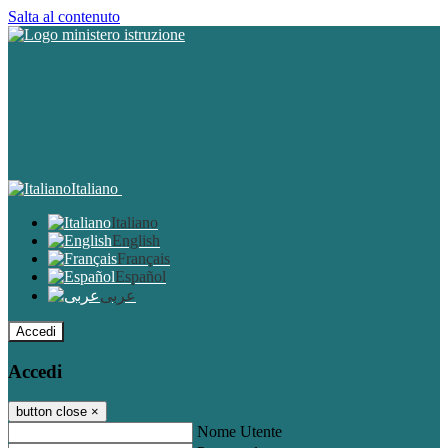
Salta al contenuto
Italiano
Italiano
English
Français
Español
عربى
Accedi
Accedi
button close
×
Nome Utente