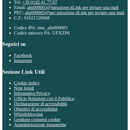
Tel:
+39 0142 41.77.07
Email:
alis009005@istruzione.it
Link per inviare una mail
PEC:
alis009005@pec.istruzione.it
Link per inviare una mail
C.F.: 91021520068
Codice iPA: istsc_alis009005
Codice univoco PA: UFXZP6
Seguici su
Facebook
Instagram
Sezione Link Utili
Cookie policy
Note legali
Informativa Privacy
Ufficio Relazioni con il Pubblico
Dichiarazione di accessibilità
Obiettivi di accessibilità
Whistleblowing
Gestione consensi cookie
Amministrazione trasparente