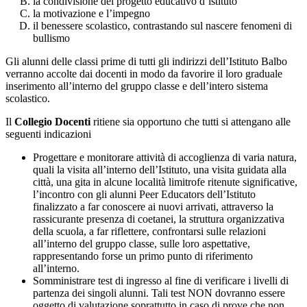
la condivisione del progetto educativo d’istituto
la motivazione e l’impegno
il benessere scolastico, contrastando sul nascere fenomeni di
bullismo
Gli alunni delle classi prime di tutti gli indirizzi dell’Istituto Balbo
verranno accolte dai docenti in modo da favorire il loro graduale
inserimento all’interno del gruppo classe e dell’intero sistema
scolastico.
Il
Collegio Docenti
ritiene sia opportuno che tutti si attengano alle
seguenti indicazioni
Progettare e monitorare attività di accoglienza di varia natura,
quali la visita all’interno dell’Istituto, una visita guidata alla
città, una gita in alcune località limitrofe ritenute significative,
l’incontro con gli alunni Peer Educators dell’Istituto
finalizzato a far conoscere ai nuovi arrivati, attraverso la
rassicurante presenza di coetanei, la struttura organizzativa
della scuola, a far riflettere, confrontarsi sulle relazioni
all’interno del gruppo classe, sulle loro aspettative,
rappresentando forse un primo punto di riferimento
all’interno.
Somministrare test di ingresso al fine di verificare i livelli di
partenza dei singoli alunni. Tali test NON dovranno essere
oggetto di valutazione soprattutto in caso di prove che non