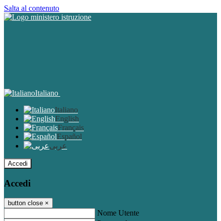
Salta al contenuto
Italiano
Italiano
English
Français
Español
عربى
Accedi
Accedi
button close
×
Nome Utente