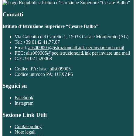
Istituto d’Istruzione Superiore “Cesare Balbo”
Contatti
Istituto d’Istruzione Superiore “Cesare Balbo”
Via Galeotto del Carretto 1, 15033 Casale Monferrato (AL)
Tel:
+39 0142 41.77.07
Email:
alis009005@istruzione.it
Link per inviare una mail
PEC:
alis009005@pec.istruzione.it
Link per inviare una mail
C.F.: 91021520068
Codice iPA: istsc_alis009005
Codice univoco PA: UFXZP6
Seguici su
Facebook
Instagram
Sezione Link Utili
Cookie policy
Note legali