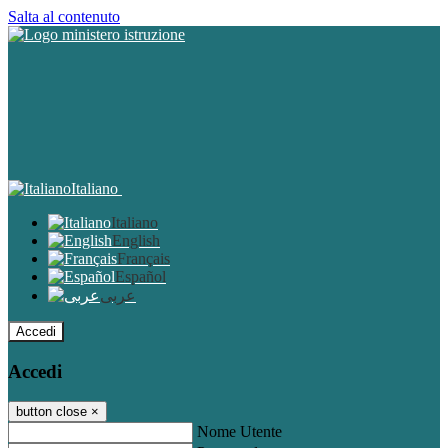
Salta al contenuto
Italiano
Italiano
English
Français
Español
عربى
Accedi
Accedi
button close
×
Nome Utente