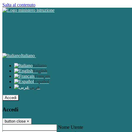
Salta al contenuto
Italiano
Italiano
English
Français
Español
عربى
Accedi
Accedi
button close
×
Nome Utente