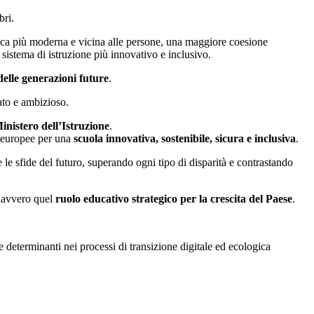
bri.
blica più moderna e vicina alle persone, una maggiore coesione
sistema di istruzione più innovativo e inclusivo.
delle generazioni future
.
ato e ambizioso.
inistero dell’Istruzione
.
ed europee per una
scuola innovativa, sostenibile, sicura e inclusiva
.
e le sfide del futuro, superando ogni tipo di disparità e contrastando
 davvero quel
ruolo educativo strategico
per la crescita del Paese
.
re determinanti nei processi di transizione digitale ed ecologica