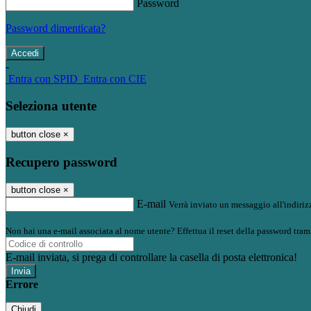
Password
Password dimenticata?
-
Entra con SPID
Entra con CIE
Seleziona utente
button close
×
Recupero password
button close
×
E-mail
Verrà inviato un messaggio all'indirizz
Non hai una e-mail associata al nome utente? Effettua il reset della password tram
E-mail inviata, si prega di controllare la casella di posta elettronica!
Errore
Chiudi