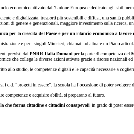
lancio economico attivato dall’Unione Europea e dedicato agli stati mem
ente e digitalizzata, trasporti più sostenibili e diffusi, una sanità pub
zioni di genere e generazionali, maggiore investimento sulla ricerca, un 
ica per la crescita del Paese e per un rilancio economico a favore 
trazione e per i singoli Ministeri, chiamati ad attuare un Piano articol
nti previsti dal
PNRR Italia Domani
per la parte di competenza del
M
cornice che collega le diverse azioni attivate grazie a risorse nazionali 
itto allo studio, le competenze digitali e le capacità necessarie a coglier
si i c.d. “progetti in essere”, la scuola ha l’occasione di poter svolgere
ire competenze e acquisire abilità, si preparano al futuro.
la che forma cittadine e cittadini consapevoli
, in grado di poter esse