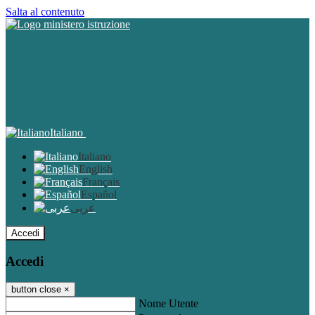
Salta al contenuto
Italiano
Italiano
English
Français
Español
عربى
Accedi
Accedi
button close
×
Nome Utente