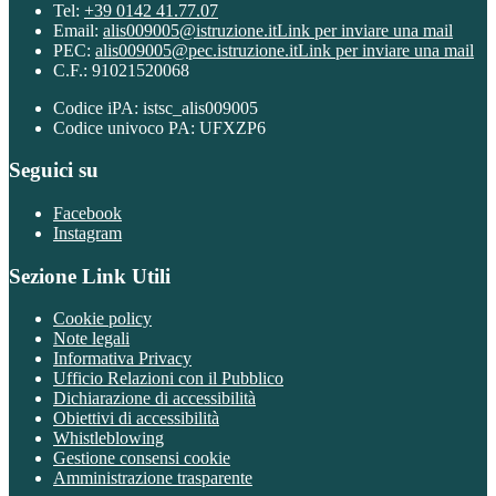
Tel:
+39 0142 41.77.07
Email:
alis009005@istruzione.it
Link per inviare una mail
PEC:
alis009005@pec.istruzione.it
Link per inviare una mail
C.F.: 91021520068
Codice iPA: istsc_alis009005
Codice univoco PA: UFXZP6
Seguici su
Facebook
Instagram
Sezione Link Utili
Cookie policy
Note legali
Informativa Privacy
Ufficio Relazioni con il Pubblico
Dichiarazione di accessibilità
Obiettivi di accessibilità
Whistleblowing
Gestione consensi cookie
Amministrazione trasparente