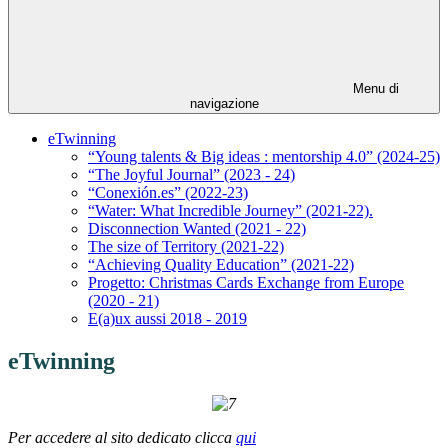
Menu di
navigazione
eTwinning
“Young talents & Big ideas : mentorship 4.0” (2024-25)
“The Joyful Journal” (2023 - 24)
“Conexión.es” (2022-23)
“Water: What Incredible Journey” (2021-22).
Disconnection Wanted (2021 - 22)
The size of Territory (2021-22)
“Achieving Quality Education” (2021-22)
Progetto: Christmas Cards Exchange from Europe
(2020 - 21)
E(a)ux aussi 2018 - 2019
eTwinning
Per accedere al sito dedicato clicca
qui