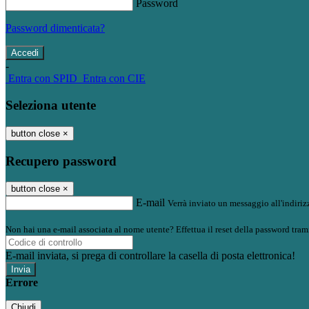
Password
Password dimenticata?
-
Entra con SPID
Entra con CIE
Seleziona utente
button close
×
Recupero password
button close
×
E-mail
Verrà inviato un messaggio all'indirizz
Non hai una e-mail associata al nome utente? Effettua il reset della password tram
E-mail inviata, si prega di controllare la casella di posta elettronica!
Errore
Chiudi