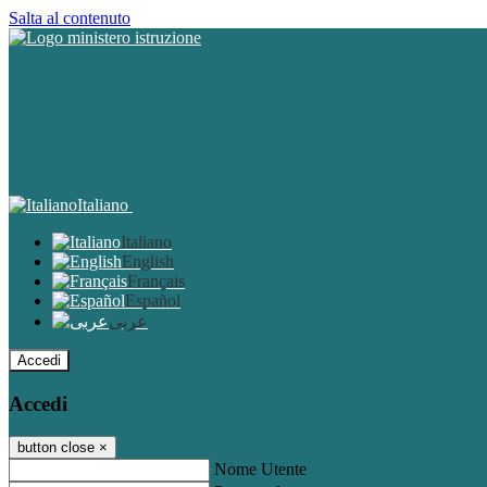
Salta al contenuto
Italiano
Italiano
English
Français
Español
عربى
Accedi
Accedi
button close
×
Nome Utente