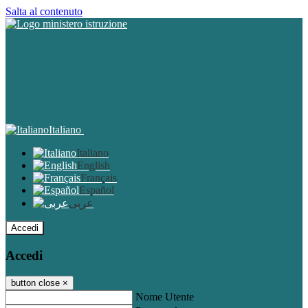
Salta al contenuto
Italiano
Italiano
English
Français
Español
عربى
Accedi
Accedi
button close
×
Nome Utente