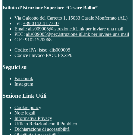
Istituto d’Istruzione Superiore “Cesare Balbo”
Via Galeotto del Carretto 1, 15033 Casale Monferrato (AL)
Tel:
+39 0142 41.77.07
Email:
alis009005@istruzione.it
Link per inviare una mail
PEC:
alis009005@pec.istruzione.it
Link per inviare una mail
C.F.: 91021520068
Codice iPA: istsc_alis009005
Codice univoco PA: UFXZP6
Seguici su
Facebook
Instagram
Sezione Link Utili
Cookie policy
Note legali
Informativa Privacy
Ufficio Relazioni con il Pubblico
Dichiarazione di accessibilità
Obiettivi di accessibilità