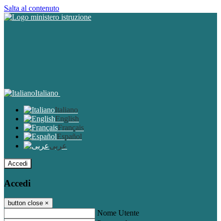
Salta al contenuto
Italiano
Italiano
English
Français
Español
عربى
Accedi
Accedi
button close
×
Nome Utente