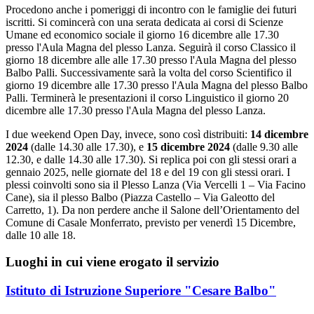
Procedono anche i pomeriggi di incontro con le famiglie dei futuri
iscritti. Si comincerà con una serata dedicata ai corsi di Scienze
Umane ed economico sociale il giorno 16 dicembre alle 17.30
presso l'Aula Magna del plesso Lanza. Seguirà il corso Classico il
giorno 18 dicembre alle alle 17.30 presso l'Aula Magna del plesso
Balbo Palli. Successivamente sarà la volta del corso Scientifico il
giorno 19 dicembre alle 17.30 presso l'Aula Magna del plesso Balbo
Palli. Terminerà le presentazioni il corso Linguistico il giorno 20
dicembre alle 17.30 presso l'Aula Magna del plesso Lanza.
I due weekend Open Day, invece, sono così distribuiti:
14 dicembre
2024
(dalle 14.30 alle 17.30), e
15 dicembre 2024
(dalle 9.30 alle
12.30, e dalle 14.30 alle 17.30). Si replica poi con gli stessi orari a
gennaio 2025, nelle giornate del 18 e del 19 con gli stessi orari. I
plessi coinvolti sono sia il Plesso Lanza (Via Vercelli 1 – Via Facino
Cane), sia il plesso Balbo (Piazza Castello – Via Galeotto del
Carretto, 1). Da non perdere anche il Salone dell’Orientamento del
Comune di Casale Monferrato, previsto per venerdì 15 Dicembre,
dalle 10 alle 18.
Luoghi in cui viene erogato il servizio
Istituto di Istruzione Superiore "Cesare Balbo"