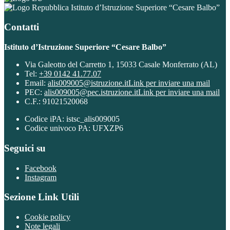
Istituto d’Istruzione Superiore “Cesare Balbo”
Contatti
Istituto d’Istruzione Superiore “Cesare Balbo”
Via Galeotto del Carretto 1, 15033 Casale Monferrato (AL)
Tel:
+39 0142 41.77.07
Email:
alis009005@istruzione.it
Link per inviare una mail
PEC:
alis009005@pec.istruzione.it
Link per inviare una mail
C.F.: 91021520068
Codice iPA: istsc_alis009005
Codice univoco PA: UFXZP6
Seguici su
Facebook
Instagram
Sezione Link Utili
Cookie policy
Note legali