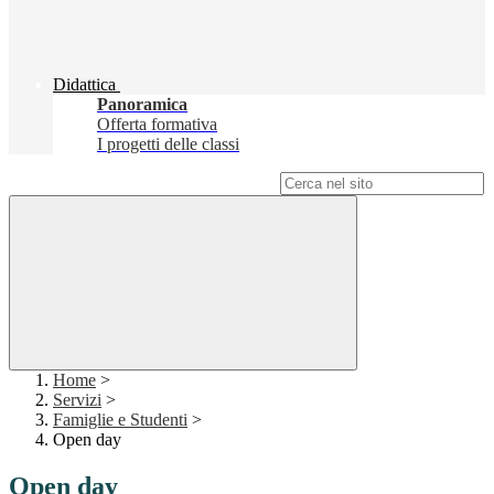
Didattica
Panoramica
Offerta formativa
I progetti delle classi
Campo di ricerca per le pagine del sito
Home
>
Servizi
>
Famiglie e Studenti
>
Open day
Open day