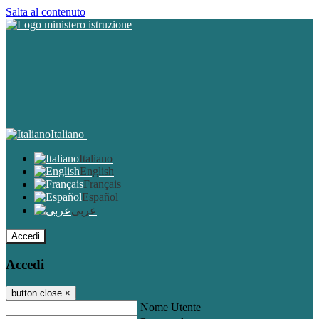
Salta al contenuto
Italiano
Italiano
English
Français
Español
عربى
Accedi
Accedi
button close
×
Nome Utente