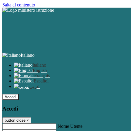
Salta al contenuto
Italiano
Italiano
English
Français
Español
عربى
Accedi
Accedi
button close
×
Nome Utente