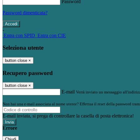
Password
Password dimenticata?
-
Entra con SPID
Entra con CIE
Seleziona utente
button close
×
Recupero password
button close
×
E-mail
Verrà inviato un messaggio all'indirizz
Non hai una e-mail associata al nome utente? Effettua il reset della password tram
E-mail inviata, si prega di controllare la casella di posta elettronica!
Errore
Chiudi