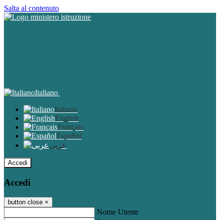
Salta al contenuto
Italiano
Italiano
English
Français
Español
عربى
Accedi
Accedi
button close
×
Nome Utente