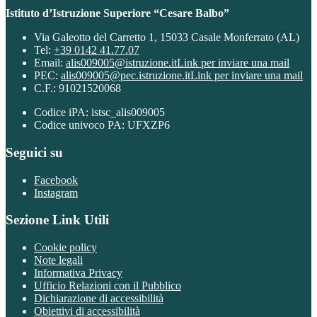
Istituto d’Istruzione Superiore “Cesare Balbo”
Via Galeotto del Carretto 1, 15033 Casale Monferrato (AL)
Tel:
+39 0142 41.77.07
Email:
alis009005@istruzione.it
Link per inviare una mail
PEC:
alis009005@pec.istruzione.it
Link per inviare una mail
C.F.: 91021520068
Codice iPA: istsc_alis009005
Codice univoco PA: UFXZP6
Seguici su
Facebook
Instagram
Sezione Link Utili
Cookie policy
Note legali
Informativa Privacy
Ufficio Relazioni con il Pubblico
Dichiarazione di accessibilità
Obiettivi di accessibilità