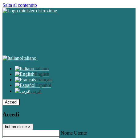
Salta al contenuto
Italiano
Italiano
English
Français
Español
عربى
Accedi
Accedi
button close
×
Nome Utente