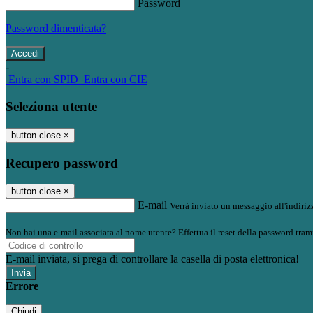
Password
Password dimenticata?
-
Entra con SPID
Entra con CIE
Seleziona utente
button close
×
Recupero password
button close
×
E-mail
Verrà inviato un messaggio all'indirizz
Non hai una e-mail associata al nome utente? Effettua il reset della password tram
E-mail inviata, si prega di controllare la casella di posta elettronica!
Errore
Chiudi