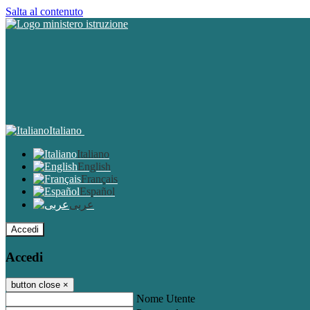
Salta al contenuto
Italiano
Italiano
English
Français
Español
عربى
Accedi
Accedi
button close
×
Nome Utente