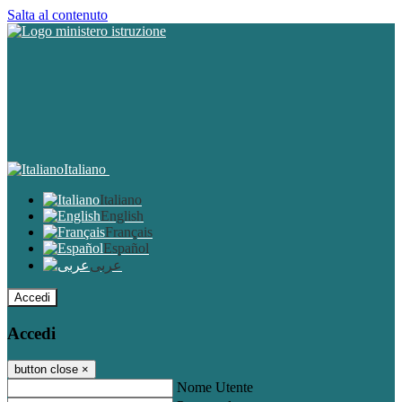
Salta al contenuto
Italiano
Italiano
English
Français
Español
عربى
Accedi
Accedi
button close
×
Nome Utente