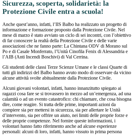
Sicurezza, scoperta, solidarietà: la
Protezione Civile entra a scuola!
Anche quest’anno, infatti, l’IIS Balbo ha realizzato un progetto di
informazione e formazione proposto dalla Protezione Civile. Nel
mese di marzo è stato avviato un ciclo di sei incontri, con l’obiettivo
di far conoscere la realtà della Protezione Civile e delle varie
associazioni che ne fanno parte: La Chintana ODV di Morano sul
Po e di Casale Monferrato, l’Unità Cinofila Fenix di Alessandria e
l’AIB (Anti Incendi Boschivi) di Val Cerrina.
Gli studenti delle classi Terze Scienze Umane e le classi Quarte di
tutti gli indirizzi del Balbo hanno avuto modo di osservare da vicino
alcune attività svolte abitualmente dalla Protezione Civile.
Alcuni giovani volontari, infatti, hanno innanzitutto spiegato ai
ragazzi cosa fare se si trovassero in mezzo ad un’emergenza, ad una
calamità o ad un evento catastrofico: chi chiamare, che cosa bisogna
dire, come reagire. Si tratta delle prime, importanti azioni da
compiere sia per mettersi in sicurezza, sia per allertare le Unità
d’intervento, sia per offrire un aiuto, nei limiti delle proprie forze e
delle proprie competenze. Nel fornire queste informazioni, i
volontari hanno fatto riferimento anche ad alcune esperienze
personali: alcuni di loro, infatti, hanno vissuto in prima persona