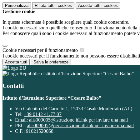
Personalizza
Rifiuta tutti
i cookies
Accetta tutti
i cookies
Gestione cookie
In questa schermata è possibile scegliere quali cookie consentire.
I cookie necessari sono quelli che consentono il funzionamento della pi
Per conoscere quali sono i cookie necessari al funzionamento potete v
Cookie necessari per il funzionamento
I cookie necessari per il funzionamento non possono essere disabilitati.
Accetta tutti
Salva le preferenze
Istituto d’Istruzione Superiore “Cesare Balbo”
Contatti
Istituto d’Istruzione Superiore “Cesare Balbo”
Via Galeotto del Carretto 1, 15033 Casale Monferrato (AL)
Tel:
+39 0142 41.77.07
Email:
alis009005@istruzione.it
Link per inviare una mail
PEC:
alis009005@pec.istruzione.it
Link per inviare una mail
C.F.: 91021520068