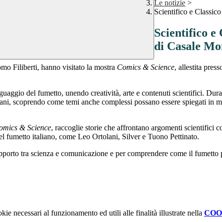
Le notizie
>
Scientifico e Classic
Scientifico e
di Casale Mo
mo Filiberti, hanno visitato la mostra
Comics & Science
, allestita pre
nguaggio del fumetto, unendo creatività, arte e contenuti scientifici. Dur
taliani, scoprendo come temi anche complessi possano essere spiegati in m
omics & Science
, raccoglie storie che affrontano argomenti scientifici co
el fumetto italiano, come Leo Ortolani, Silver e Tuono Pettinato.
 rapporto tra scienza e comunicazione e per comprendere come il fumetto
kie necessari al funzionamento ed utili alle finalità illustrate nella
COO