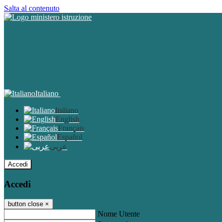
Salta al contenuto
Italiano
Italiano
English
Français
Español
عربى
Accedi
Accedi
button close
×
Nome Utente