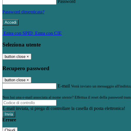
Password
Password dimenticata?
-
Entra con SPID
Entra con CIE
Seleziona utente
button close
×
Recupero password
button close
×
E-mail
Verrà inviato un messaggio all'indirizz
Non hai una e-mail associata al nome utente? Effettua il reset della password tram
E-mail inviata, si prega di controllare la casella di posta elettronica!
Errore
Chiudi