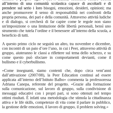
all’interno di una comunità scolastica capace di ascoltarli e di
prendere sul serio i loro
bisogni, emozioni, desideri, opinioni; ma
anche promuovere il senso di responsabilità nei confronti della
propria persona, dei pari e della comunità. Attraverso attività ludiche
e di dialogo, si cercherà di far capire come le regole non siano
un'imposizione o una limitazione delle libertà personali, bensì uno
strumento che tutela l’ordine e il benessere all’interno della scuola, a
beneficio di tutti.
A questo primo ciclo ne seguirà un altro, tra novembre e dicembre,
con incontri di un paio d’ore l’uno, in cui i Peer, attraverso attività di
gruppo, aiuteranno le classi a riflettere sul tema dello scherzo, e su
come questo può sfociare in comportamenti devianti, come il
bullismo e il cyberbullismo.
«Come insegnanti, siamo contenti che, dopo circa vent’anni
dall’attivazione (2007/08), la Peer Education continui ad essere
applicata all’interno dell’Istituto Balbo» commenta la professoressa
Adriana Canepa, referente del progetto. «Grazie alla formazione
sulla comunicazione, sul lavoro di gruppo, sulla condivisione di
messaggi educativi con i propri pari, si sono ottenuti nel tempo
ottimi risultati. È infatti una metodologia che stimola la cittadinanza
attiva e le life skills, competenze di vita come il parlare in pubblico,
la gestione delle emozioni, il lavoro di gruppo, il problem solving.»