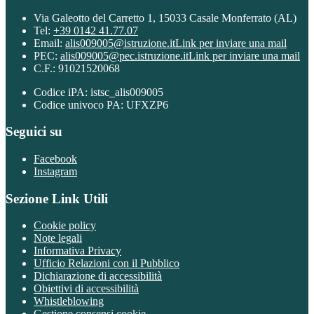
Via Galeotto del Carretto 1, 15033 Casale Monferrato (AL)
Tel:
+39 0142 41.77.07
Email:
alis009005@istruzione.it
Link per inviare una mail
PEC:
alis009005@pec.istruzione.it
Link per inviare una mail
C.F.: 91021520068
Codice iPA: istsc_alis009005
Codice univoco PA: UFXZP6
Seguici su
Facebook
Instagram
Sezione Link Utili
Cookie policy
Note legali
Informativa Privacy
Ufficio Relazioni con il Pubblico
Dichiarazione di accessibilità
Obiettivi di accessibilità
Whistleblowing
Gestione consensi cookie