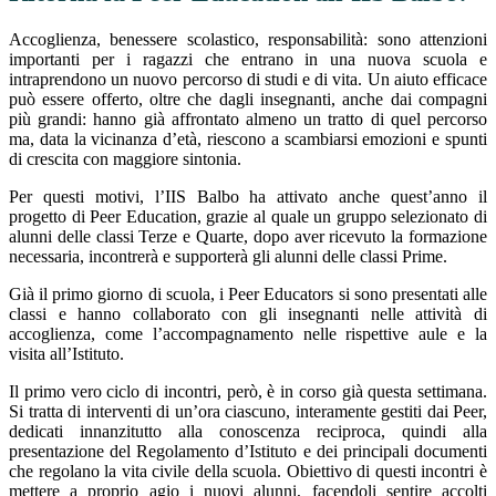
Accoglienza, benessere scolastico, responsabilità: sono attenzioni
importanti per i ragazzi che entrano in una nuova scuola e
intraprendono un nuovo percorso di studi e di vita. Un aiuto efficace
può essere offerto, oltre che dagli insegnanti, anche dai compagni
più grandi: hanno già affrontato almeno un tratto di quel percorso
ma, data la vicinanza d’età, riescono a scambiarsi emozioni e spunti
di crescita con maggiore sintonia.
Per questi motivi, l’IIS Balbo ha attivato anche quest’anno il
progetto di Peer Education, grazie al quale un gruppo selezionato di
alunni delle classi Terze e Quarte, dopo aver ricevuto la formazione
necessaria, incontrerà e supporterà gli alunni delle classi Prime.
Già il primo giorno di scuola, i Peer Educators si sono presentati alle
classi e hanno collaborato con gli insegnanti nelle attività di
accoglienza, come l’accompagnamento nelle rispettive aule e la
visita all’Istituto.
Il primo vero ciclo di incontri, però, è in corso già questa settimana.
Si tratta di interventi di un’ora ciascuno, interamente gestiti dai Peer,
dedicati innanzitutto alla conoscenza reciproca, quindi alla
presentazione del Regolamento d’Istituto e dei principali documenti
che regolano la vita civile della scuola. Obiettivo di questi incontri è
mettere a proprio agio i nuovi alunni, facendoli sentire accolti