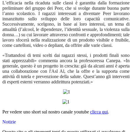
L’efficacia nella ricaduta sulle classi è garantita dalla formazione
preliminare del gruppo dei Peer, che si svolge durante buona parte
l’anno scolastico. I ragazzi interessati a diventare Peer lavorano
innanzitutto sullo sviluppo delle loro capacità comunicative.
Successivamente, scelgono, in base ai loro interessi, un tema di
attualità (l’alcool, le dipendenze, l’identità sessuale, la violenza sulla
donna…) su cui lavorare attraverso confronti e approfondimenti; tale
lavoro sfocerà nella realizzazione di un prodotto visibile e fruibile,
come cartelloni, video o depliant, da offrire alle varie classi.
«Trattandosi di temi scelti dai ragazzi stessi, i prodotti finali sono
stati apprezzabili» commenta ancora la professoressa Canepa. «In
generale, questo è un progetto in crescita: già da alcuni anni è aperta
una collaborazione con l'Asl Al, che la offre e la supporta come
attività di tutela e prevenzione della salute. Quest’anno gli interventi
di esperti esterni verranno addirittura potenziati.»
Per vedere uno short sul nostro canale youtube
clicca qui
.
Notizie
Questo sito o gli strumenti terzi da questo utilizzati si avvalgono di