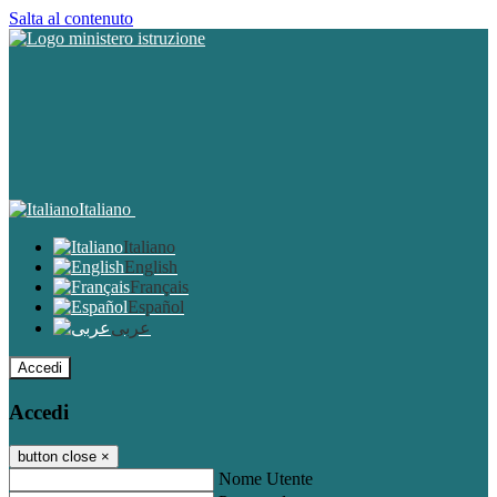
Salta al contenuto
Italiano
Italiano
English
Français
Español
عربى
Accedi
Accedi
button close
×
Nome Utente