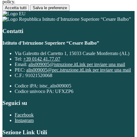
policy.
Accetta tutti
Salva le preferenze
Istituto d’Istruzione Superiore “Cesare Balbo”
Contatti
Istituto d’Istruzione Superiore “Cesare Balbo”
Via Galeotto del Carretto 1, 15033 Casale Monferrato (AL)
Tel:
+39 0142 41.77.07
Email:
alis009005@istruzione.it
Link per inviare una mail
PEC:
alis009005@pec.istruzione.it
Link per inviare una mail
C.F.: 91021520068
Codice iPA: istsc_alis009005
Codice univoco PA: UFXZP6
Seguici su
Facebook
Instagram
Sezione Link Utili