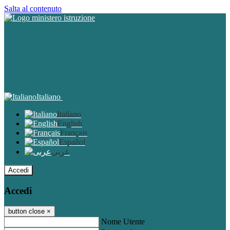
Salta al contenuto
Italiano
Italiano
English
Français
Español
عربى
Accedi
Accedi
button close
×
Nome Utente