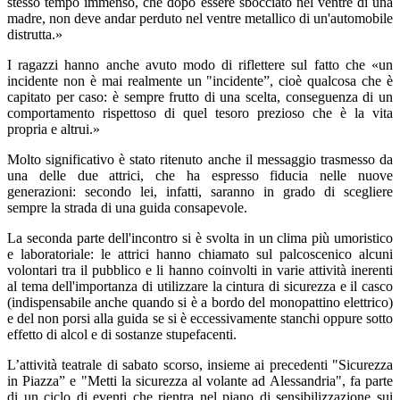
stesso tempo immenso, che dopo essere sbocciato nel ventre di una
madre, non deve andar perduto nel ventre metallico di un'automobile
distrutta.»
I ragazzi hanno anche avuto modo di riflettere sul fatto che «un
incidente non è mai realmente un "incidente”, cioè qualcosa che è
capitato per caso: è sempre frutto di una scelta, conseguenza di un
comportamento rispettoso di quel tesoro prezioso che è la vita
propria e altrui.»
Molto significativo è stato ritenuto anche il messaggio trasmesso da
una delle due attrici, che ha espresso fiducia nelle nuove
generazioni: secondo lei, infatti, saranno in grado di scegliere
sempre la strada di una guida consapevole.
La seconda parte dell'incontro si è svolta in un clima più umoristico
e laboratoriale: le attrici hanno chiamato sul palcoscenico alcuni
volontari tra il pubblico e li hanno coinvolti in varie attività inerenti
al tema dell'importanza di utilizzare la cintura di sicurezza e il casco
(indispensabile anche quando si è a bordo del monopattino elettrico)
e del non porsi alla guida se si è eccessivamente stanchi oppure sotto
effetto di alcol e di sostanze stupefacenti.
L’attività teatrale di sabato scorso, insieme ai precedenti "Sicurezza
in Piazza” e "Metti la sicurezza al volante ad Alessandria", fa parte
di un ciclo di eventi che rientra nel piano di sensibilizzazione sui