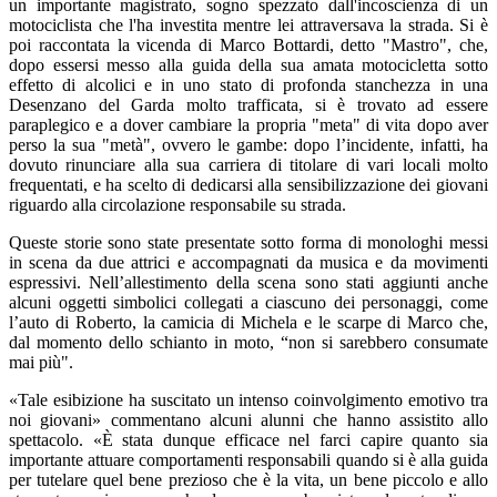
un importante magistrato, sogno spezzato dall'incoscienza di un
motociclista che l'ha investita mentre lei attraversava la strada. Si è
poi raccontata la vicenda di Marco Bottardi, detto "Mastro", che,
dopo essersi messo alla guida della sua amata motocicletta sotto
effetto di alcolici e in uno stato di profonda stanchezza in una
Desenzano del Garda molto trafficata, si è trovato ad essere
paraplegico e a dover cambiare la propria "meta" di vita dopo aver
perso la sua "metà", ovvero le gambe: dopo l’incidente, infatti, ha
dovuto rinunciare alla sua carriera di titolare di vari locali molto
frequentati, e ha scelto di dedicarsi alla sensibilizzazione dei giovani
riguardo alla circolazione responsabile su strada.
Queste storie sono state presentate sotto forma di monologhi messi
in scena da due attrici e accompagnati da musica e da movimenti
espressivi. Nell’allestimento della scena sono stati aggiunti anche
alcuni oggetti simbolici collegati a ciascuno dei personaggi, come
l’auto di Roberto, la camicia di Michela e le scarpe di Marco che,
dal momento dello schianto in moto, “non si sarebbero consumate
mai più".
«Tale esibizione ha suscitato un intenso coinvolgimento emotivo tra
noi giovani» commentano alcuni alunni che hanno assistito allo
spettacolo. «È stata dunque efficace nel farci capire quanto sia
importante attuare comportamenti responsabili quando si è alla guida
per tutelare quel bene prezioso che è la vita, un bene piccolo e allo