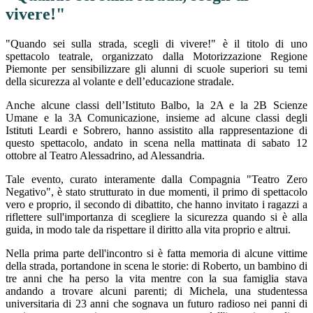
vivere!"
"Quando sei sulla strada, scegli di vivere!" è il titolo di uno
spettacolo teatrale, organizzato dalla Motorizzazione Regione
Piemonte per sensibilizzare gli alunni di scuole superiori su temi
della sicurezza al volante e dell’educazione stradale.
Anche alcune classi dell’Istituto Balbo, la 2A e la 2B Scienze
Umane e la 3A Comunicazione, insieme ad alcune classi degli
Istituti Leardi e Sobrero, hanno assistito alla rappresentazione di
questo spettacolo, andato in scena nella mattinata di sabato 12
ottobre al Teatro Alessadrino, ad Alessandria.
Tale evento, curato interamente dalla Compagnia "Teatro Zero
Negativo", è stato strutturato in due momenti, il primo di spettacolo
vero e proprio, il secondo di dibattito, che hanno invitato i ragazzi a
riflettere sull'importanza di scegliere la sicurezza quando si è alla
guida, in modo tale da rispettare il diritto alla vita proprio e altrui.
Nella prima parte dell'incontro si è fatta memoria di alcune vittime
della strada, portandone in scena le storie: di Roberto, un bambino di
tre anni che ha perso la vita mentre con la sua famiglia stava
andando a trovare alcuni parenti; di Michela, una studentessa
universitaria di 23 anni che sognava un futuro radioso nei panni di