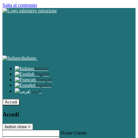
Salta al contenuto
Italiano
Italiano
English
Français
Español
عربى
Accedi
Accedi
button close
×
Nome Utente