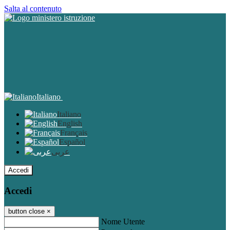
Salta al contenuto
Italiano
Italiano
English
Français
Español
عربى
Accedi
Accedi
button close
×
Nome Utente