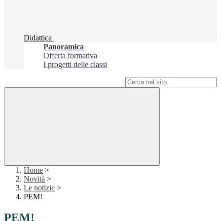
Didattica
Panoramica
Offerta formativa
I progetti delle classi
Campo di ricerca per le pagine del sito
Home
>
Novità
>
Le notizie
>
PEM!
PEM!