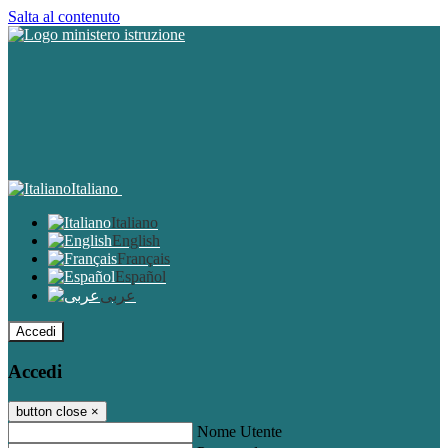
Salta al contenuto
Italiano
Italiano
English
Français
Español
عربى
Accedi
Accedi
button close
×
Nome Utente