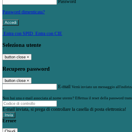
Password
Password dimenticata?
-
Entra con SPID
Entra con CIE
Seleziona utente
button close
×
Recupero password
button close
×
E-mail
Verrà inviato un messaggio all'indirizz
Non hai una e-mail associata al nome utente? Effettua il reset della password tram
E-mail inviata, si prega di controllare la casella di posta elettronica!
Errore
Chiudi