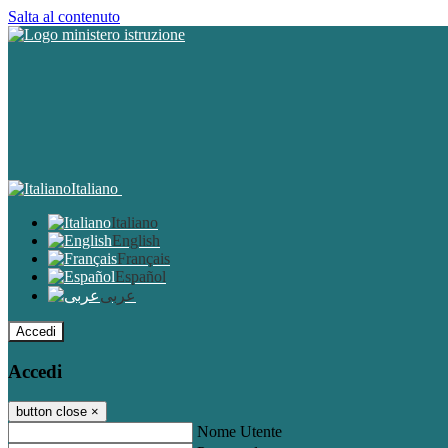
Salta al contenuto
Italiano
Italiano
English
Français
Español
عربى
Accedi
Accedi
button close
×
Nome Utente