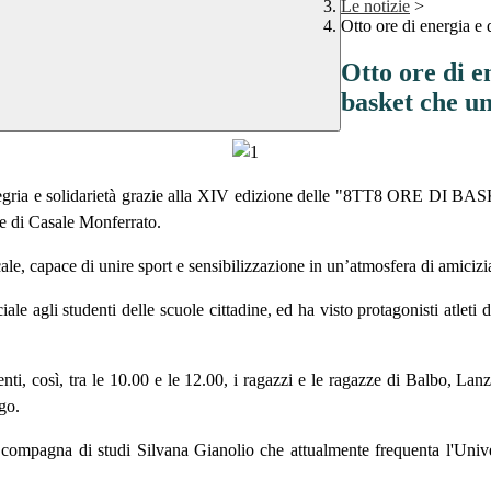
Le notizie
>
Otto ore di energia e 
Otto ore di e
basket che un
llegria e solidarietà grazie alla XIV edizione delle "8TT8 ORE DI BA
 di Casale Monferrato.
e, capace di unire sport e sensibilizzazione in un’atmosfera di amicizia
le agli studenti delle scuole cittadine, ed ha visto protagonisti atleti 
denti, così, tra le 10.00 e le 12.00, i ragazzi e le ragazze di Balbo, La
go.
ex compagna di studi Silvana Gianolio che attualmente frequenta l'Unive