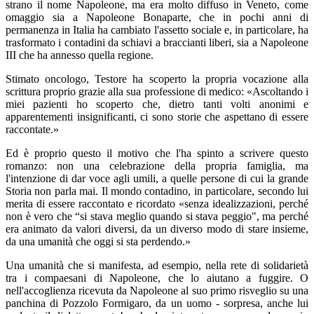
strano il nome Napoleone, ma era molto diffuso in Veneto, come
omaggio sia a Napoleone Bonaparte, che in pochi anni di
permanenza in Italia ha cambiato l'assetto sociale e, in particolare, ha
trasformato i contadini da schiavi a braccianti liberi, sia a Napoleone
III che ha annesso quella regione.
Stimato oncologo, Testore ha scoperto la propria vocazione alla
scrittura proprio grazie alla sua professione di medico: «Ascoltando i
miei pazienti ho scoperto che, dietro tanti volti anonimi e
apparentementi insignificanti, ci sono storie che aspettano di essere
raccontate.»
Ed è proprio questo il motivo che l'ha spinto a scrivere questo
romanzo: non una celebrazione della propria famiglia, ma
l'intenzione di dar voce agli umili, a quelle persone di cui la grande
Storia non parla mai. Il mondo contadino, in particolare, secondo lui
merita di essere raccontato e ricordato «senza idealizzazioni, perché
non è vero che “si stava meglio quando si stava peggio", ma perché
era animato da valori diversi, da un diverso modo di stare insieme,
da una umanità che oggi si sta perdendo.»
Una umanità che si manifesta, ad esempio, nella rete di solidarietà
tra i compaesani di Napoleone, che lo aiutano a fuggire. O
nell'accoglienza ricevuta da Napoleone al suo primo risveglio su una
panchina di Pozzolo Formigaro, da un uomo - sorpresa, anche lui