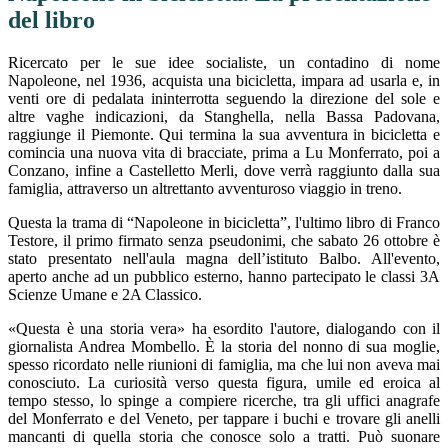
del libro
Ricercato per le sue idee socialiste, un contadino di nome
Napoleone, nel 1936, acquista una bicicletta, impara ad usarla e, in
venti ore di pedalata ininterrotta seguendo la direzione del sole e
altre vaghe indicazioni, da Stanghella, nella Bassa Padovana,
raggiunge il Piemonte. Qui termina la sua avventura in bicicletta e
comincia una nuova vita di bracciate, prima a Lu Monferrato, poi a
Conzano, infine a Castelletto Merli, dove verrà raggiunto dalla sua
famiglia, attraverso un altrettanto avventuroso viaggio in treno.
Questa la trama di “Napoleone in bicicletta”, l'ultimo libro di Franco
Testore, il primo firmato senza pseudonimi, che sabato 26 ottobre è
stato presentato nell'aula magna dell’istituto Balbo. All'evento,
aperto anche ad un pubblico esterno, hanno partecipato le classi 3A
Scienze Umane e 2A Classico.
«Questa è una storia vera» ha esordito l'autore, dialogando con il
giornalista Andrea Mombello. È la storia del nonno di sua moglie,
spesso ricordato nelle riunioni di famiglia, ma che lui non aveva mai
conosciuto. La curiosità verso questa figura, umile ed eroica al
tempo stesso, lo spinge a compiere ricerche, tra gli uffici anagrafe
del Monferrato e del Veneto, per tappare i buchi e trovare gli anelli
mancanti di quella storia che conosce solo a tratti. Può suonare