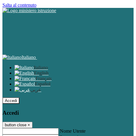
Salta al contenuto
Italiano
Italiano
English
Français
Español
عربى
Accedi
Accedi
button close
×
Nome Utente