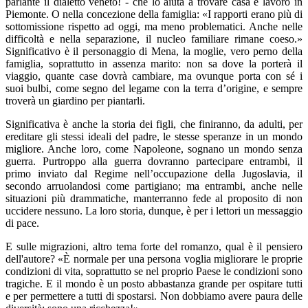
parlante il dialetto veneto! - che lo aiuta a trovare casa e lavoro in
Piemonte. O nella concezione della famiglia: «I rapporti erano più di
sottomissione rispetto ad oggi, ma meno problematici. Anche nelle
difficoltà e nella separazione, il nucleo familiare rimane coeso.»
Significativo è il personaggio di Mena, la moglie, vero perno della
famiglia, soprattutto in assenza marito: non sa dove la porterà il
viaggio, quante case dovrà cambiare, ma ovunque porta con sé i
suoi bulbi, come segno del legame con la terra d’origine, e sempre
troverà un giardino per piantarli.
Significativa è anche la storia dei figli, che finiranno, da adulti, per
ereditare gli stessi ideali del padre, le stesse speranze in un mondo
migliore. Anche loro, come Napoleone, sognano un mondo senza
guerra. Purtroppo alla guerra dovranno partecipare entrambi, il
primo inviato dal Regime nell’occupazione della Jugoslavia, il
secondo arruolandosi come partigiano; ma entrambi, anche nelle
situazioni più drammatiche, manterranno fede al proposito di non
uccidere nessuno. La loro storia, dunque, è per i lettori un messaggio
di pace.
E sulle migrazioni, altro tema forte del romanzo, qual è il pensiero
dell'autore? «È normale per una persona voglia migliorare le proprie
condizioni di vita, soprattutto se nel proprio Paese le condizioni sono
tragiche. E il mondo è un posto abbastanza grande per ospitare tutti
e per permettere a tutti di spostarsi. Non dobbiamo avere paura delle