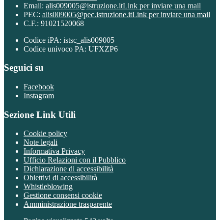
Email:
alis009005@istruzione.it
Link per inviare una mail
PEC:
alis009005@pec.istruzione.it
Link per inviare una mail
C.F.: 91021520068
Codice iPA: istsc_alis009005
Codice univoco PA: UFXZP6
Seguici su
Facebook
Instagram
Sezione Link Utili
Cookie policy
Note legali
Informativa Privacy
Ufficio Relazioni con il Pubblico
Dichiarazione di accessibilità
Obiettivi di accessibilità
Whistleblowing
Gestione consensi cookie
Amministrazione trasparente