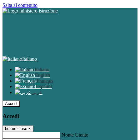
Salta al contenuto
Italiano
Italiano
English
Français
Español
عربى
Accedi
Accedi
button close
×
Nome Utente