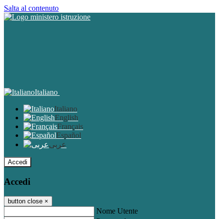
Salta al contenuto
Italiano
Italiano
English
Français
Español
عربى
Accedi
Accedi
button close
×
Nome Utente