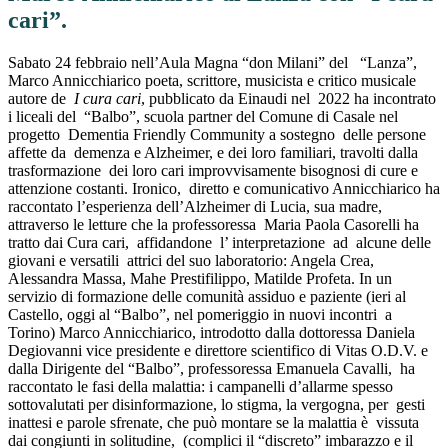
cari”.
Sabato 24 febbraio nell’Aula Magna “don Milani” del “Lanza”,
Marco Annicchiarico poeta, scrittore, musicista e critico musicale
autore de
I cura cari
, pubblicato da Einaudi nel 2022 ha incontrato
i liceali del “Balbo”, scuola partner del Comune di Casale nel
progetto Dementia Friendly Community a sostegno delle persone
affette da demenza e Alzheimer, e dei loro familiari, travolti dalla
trasformazione dei loro cari improvvisamente bisognosi di cure e
attenzione costanti. Ironico, diretto e comunicativo Annicchiarico ha
raccontato l’esperienza dell’Alzheimer di Lucia, sua madre,
attraverso le letture che la professoressa Maria Paola Casorelli ha
tratto dai Cura cari, affidandone l’ interpretazione ad alcune delle
giovani e versatili attrici del suo laboratorio: Angela Crea,
Alessandra Massa, Mahe Prestifilippo, Matilde Profeta. In un
servizio di formazione delle comunità assiduo e paziente (ieri al
Castello, oggi al “Balbo”, nel pomeriggio in nuovi incontri a
Torino) Marco Annicchiarico, introdotto dalla dottoressa Daniela
Degiovanni vice presidente e direttore scientifico di Vitas O.D.V. e
dalla Dirigente del “Balbo”, professoressa Emanuela Cavalli, ha
raccontato le fasi della malattia: i campanelli d’allarme spesso
sottovalutati per disinformazione, lo stigma, la vergogna, per gesti
inattesi e parole sfrenate, che può montare se la malattia è vissuta
dai congiunti in solitudine, (complici il “discreto” imbarazzo e il