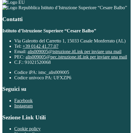
Istituto d’Istruzione Superiore “Cesare Balbo”
Contatti
Istituto d’Istruzione Superiore “Cesare Balbo”
Via Galeotto del Carretto 1, 15033 Casale Monferrato (AL)
Tel:
+39 0142 41.77.07
Email:
alis009005@istruzione.it
Link per inviare una mail
PEC:
alis009005@pec.istruzione.it
Link per inviare una mail
C.F.: 91021520068
Codice iPA: istsc_alis009005
Codice univoco PA: UFXZP6
Seguici su
Facebook
Instagram
Sezione Link Utili
Cookie policy