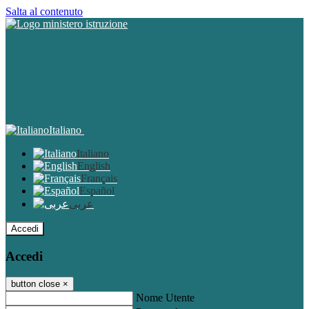
Salta al contenuto
Italiano
Italiano
English
Français
Español
عربى
Accedi
Accedi
button close
×
Nome Utente