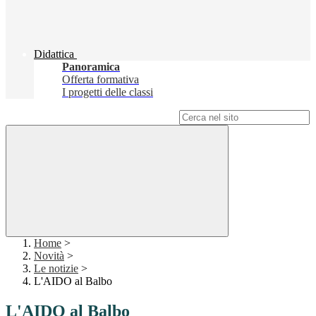
Didattica
Panoramica
Offerta formativa
I progetti delle classi
Campo di ricerca per le pagine del sito
Home
>
Novità
>
Le notizie
>
L'AIDO al Balbo
L'AIDO al Balbo