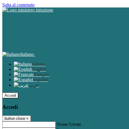
Salta al contenuto
Italiano
Italiano
English
Français
Español
عربى
Accedi
Accedi
button close
×
Nome Utente