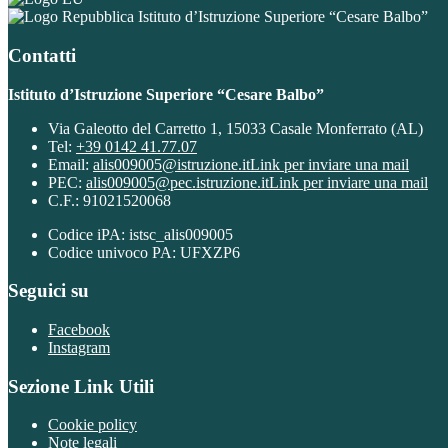
Istituto d’Istruzione Superiore “Cesare Balbo”
Contatti
Istituto d’Istruzione Superiore “Cesare Balbo”
Via Galeotto del Carretto 1, 15033 Casale Monferrato (AL)
Tel:
+39 0142 41.77.07
Email:
alis009005@istruzione.it
Link per inviare una mail
PEC:
alis009005@pec.istruzione.it
Link per inviare una mail
C.F.: 91021520068
Codice iPA: istsc_alis009005
Codice univoco PA: UFXZP6
Seguici su
Facebook
Instagram
Sezione Link Utili
Cookie policy
Note legali