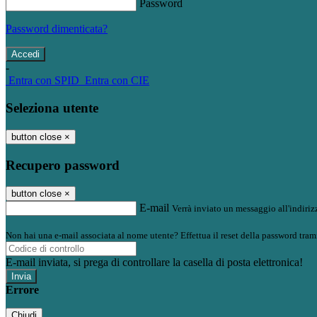
Password
Password dimenticata?
-
Entra con SPID
Entra con CIE
Seleziona utente
button close
×
Recupero password
button close
×
E-mail
Verrà inviato un messaggio all'indirizz
Non hai una e-mail associata al nome utente? Effettua il reset della password tram
E-mail inviata, si prega di controllare la casella di posta elettronica!
Errore
Chiudi