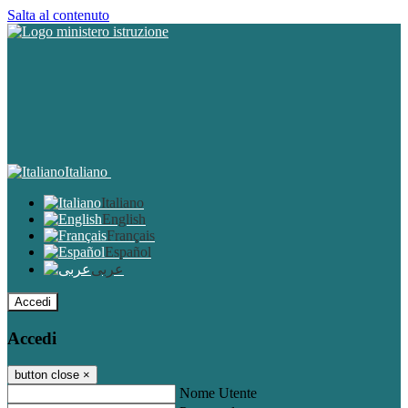
Salta al contenuto
Italiano
Italiano
English
Français
Español
عربى
Accedi
Accedi
button close
×
Nome Utente