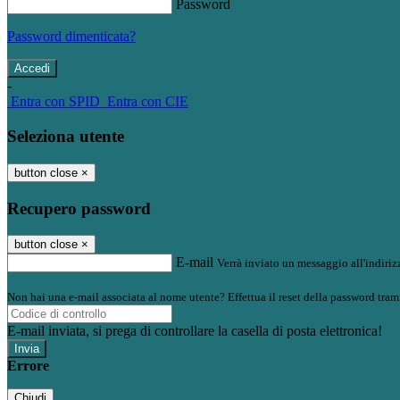
Password
Password dimenticata?
-
Entra con SPID
Entra con CIE
Seleziona utente
button close
×
Recupero password
button close
×
E-mail
Verrà inviato un messaggio all'indirizz
Non hai una e-mail associata al nome utente? Effettua il reset della password tram
E-mail inviata, si prega di controllare la casella di posta elettronica!
Errore
Chiudi