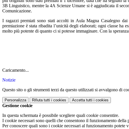
più originali sono stati premiati il 1 dicembre, data che ha segnato l
3B Linguistico, mentre la 4A Scienze Umane si è aggiudicata il secon
Comunicazione.
I ragazzi premiati sono stati accolti in Aula Magna Casalegno dai 
premiazione è stata ribadita l’unicità degli elaborati; ogni classe ha e
molto più potente di quanto ci si potesse immaginare. Con la speranza 
Caricamento...
Notizie
Questo sito o gli strumenti terzi da questo utilizzati si avvalgono di coo
Personalizza
Rifiuta tutti
i cookies
Accetta tutti
i cookies
Gestione cookie
In questa schermata è possibile scegliere quali cookie consentire.
I cookie necessari sono quelli che consentono il funzionamento della pi
Per conoscere quali sono i cookie necessari al funzionamento potete v