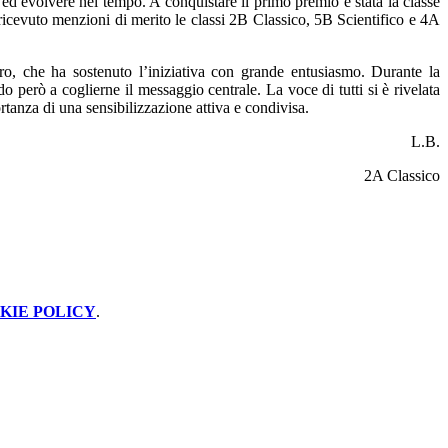
 ed evolvere nel tempo. A conquistare il primo premio è stata la classe
icevuto menzioni di merito le classi 2B Classico, 5B Scientifico e 4A
ro, che ha sostenuto l’iniziativa con grande entusiasmo. Durante la
do però a coglierne il messaggio centrale. La voce di tutti si è rivelata
tanza di una sensibilizzazione attiva e condivisa.
L.B.
2A Classico
KIE POLICY
.