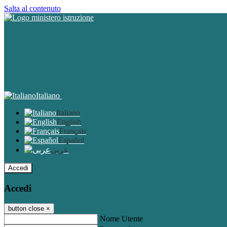
Salta al contenuto
Italiano
Italiano
English
Français
Español
عربى
Accedi
Accedi
button close
×
Nome Utente