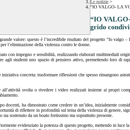
Le notizie
>
“IO VALGO- LA VOCE
“IO VALGO- 
grido condivi
grande valore: questo è l’incredibile risultato del progetto “Io valgo – l
per l’eliminazione della violenza contro le donne.
ipato con impegno e sensibilità, realizzando elaborati multimediali origin
re agli studenti uno spazio di pensiero attivo, permettendo loro di rap
 iniziativa concreta: trasformare riflessioni che spesso rimangono astra
e all’attività svolta o rivedere i video realizzati insieme ai propri 
ambiamento.
corpo docenti, ha dimostrato come credere in un’idea, inizialmente consi
rtunità di riflettere in profondità sul tema della violenza di genere, sig
 sia sostenuto da un boato fortissimo ma soprattutto presente.
eriormente evidenziato la potenza di questo progetto, mettendo in luce la 