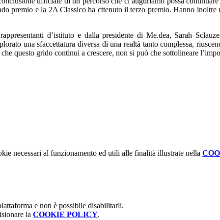
a conclusione ufficiale di un percorso che ci auguriamo possa continuare
do premio e la 2A Classico ha cttenuto il terzo premio. Hanno inoltre r
rappresentanti d’istituto e dalla presidente di Me.dea, Sarah Sclauze
splorato una sfaccettatura diversa di una realtà tanto complessa, riuscen
che questo grido continui a crescere, non si può che sottolineare l’impor
kie necessari al funzionamento ed utili alle finalità illustrate nella
COO
attaforma e non è possibile disabilitarli.
isionare la
COOKIE POLICY
.