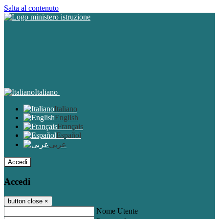
Salta al contenuto
Italiano
Italiano
English
Français
Español
عربى
Accedi
Accedi
button close
×
Nome Utente