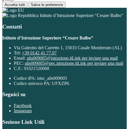
Accetta tutti
Salva le preferenze
Istituto d’Istruzione Superiore “Cesare Balbo”
Contatti
Istituto d’Istruzione Superiore “Cesare Balbo”
Via Galeotto del Carretto 1, 15033 Casale Monferrato (AL)
Tel:
+39 0142 41.77.07
Email:
alis009005@istruzione.it
Link per inviare una mail
PEC:
alis009005@pec.istruzione.it
Link per inviare una mail
C.F.: 91021520068
Codice iPA: istsc_alis009005
Codice univoco PA: UFXZP6
Seguici su
Facebook
Instagram
Sezione Link Utili