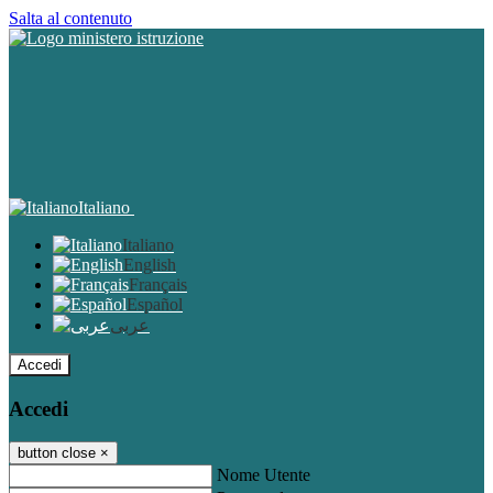
Salta al contenuto
Italiano
Italiano
English
Français
Español
عربى
Accedi
Accedi
button close
×
Nome Utente