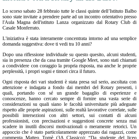
Lo scorso sabato 28 febbraio tutte le classi quinte dell’Istituto Balbo
sono state invitate a prendere parte ad un incontro orientativo presso
l'Aula Magna dell'istituto Lanza organizzato dal Rotary Club di
Casale Monferrato.
L'iniziativa è stata interamente concentrata intorno ad una semplice
domanda suggestiva: dove ti vedi tra 10 anni?
Dopo una riflessione individuale su questo quesito, alcuni studenti,
sia in presenza che da casa tramite Google Meet, sono stati chiamati
a condividere con coraggio la propria risposta, ma anche le proprie
perplessità, i propri sogni e timori circa il futuro.
Ogni risposta dei vari studenti è stata presa sul serio, ascoltata con
attenzione e indagata a fondo dai membri del Rotary presenti, i
quali, portando con sé un grande bagaglio di esperienze e
conoscenze, hanno cercato sempre di fornire una vasta serie di
considerazioni su quali siano le facoltà universitarie più adeguate
rispetto alle proprie aspirazioni, sulle realtà lavorative correlate, sulle
possibili intersezioni con altri settori, sui contatti di alcuni
professionisti, con precisazioni e suggestioni concrete senza mai
scadere in inutili discorsi motivazionali o meramente retorici. Un
appoccio che è stato particolaramente apprezzato dai ragazzi, come
commenta Matteo Tomè (3A Classico):
“
Da studente del liceo