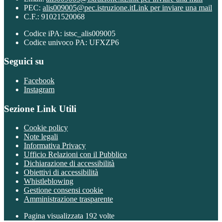
PEC:
alis009005@pec.istruzione.it
Link per inviare una mail
C.F.: 91021520068
Codice iPA: istsc_alis009005
Codice univoco PA: UFXZP6
Seguici su
Facebook
Instagram
Sezione Link Utili
Cookie policy
Note legali
Informativa Privacy
Ufficio Relazioni con il Pubblico
Dichiarazione di accessibilità
Obiettivi di accessibilità
Whistleblowing
Gestione consensi cookie
Amministrazione trasparente
Pagina visualizzata
192
volte