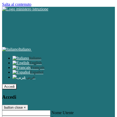
Salta al contenuto
Italiano
Italiano
English
Français
Español
عربى
Accedi
Accedi
button close
×
Nome Utente