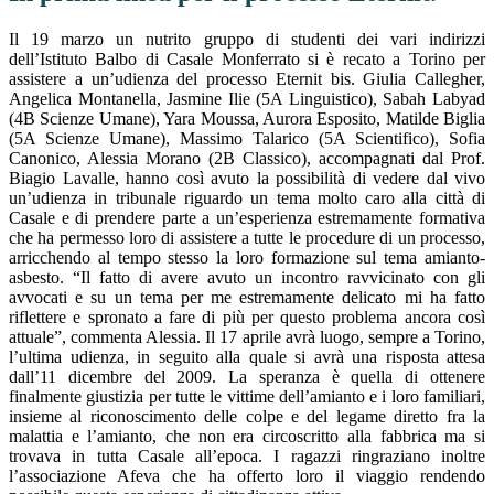
Il 19 marzo un nutrito gruppo di studenti dei vari indirizzi
dell’Istituto Balbo di Casale Monferrato si è recato a Torino per
assistere a un’udienza del processo Eternit bis. Giulia Callegher,
Angelica Montanella, Jasmine Ilie (5A Linguistico), Sabah Labyad
(4B Scienze Umane),
Yara Moussa, Aurora Esposito, Matilde Biglia
(5A Scienze Umane), Massimo Talarico (5A Scientifico), Sofia
Canonico, Alessia Morano (2B Classico),
accompagnati dal Prof.
Biagio Lavalle, hanno così avuto la possibilità di vedere dal vivo
un’udienza in tribunale riguardo un tema molto caro alla città di
Casale e di prendere parte a un’esperienza estremamente formativa
che ha permesso loro di assistere a tutte le procedure di un processo,
arricchendo al tempo stesso la loro formazione sul tema amianto-
asbesto. “Il fatto di avere avuto un incontro ravvicinato con gli
avvocati e su un tema per me estremamente delicato mi ha fatto
riflettere e spronato a fare di più per questo problema ancora così
attuale”, commenta Alessia. Il 17 aprile avrà luogo, sempre a Torino,
l’ultima udienza, in seguito alla quale si avrà una risposta attesa
dall’11 dicembre del 2009. La speranza è quella di ottenere
finalmente giustizia per tutte le vittime dell’amianto e i loro familiari,
insieme al riconoscimento delle colpe e del legame diretto fra la
malattia e l’amianto, che non era circoscritto alla fabbrica ma si
trovava in tutta Casale all’epoca. I ragazzi ringraziano inoltre
l’associazione Afeva che ha offerto loro il viaggio rendendo