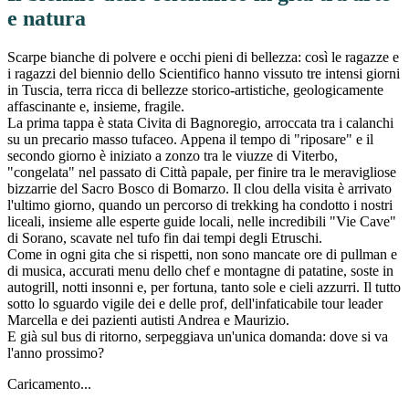
e natura
Scarpe bianche di polvere e occhi pieni di bellezza: così le ragazze e
i ragazzi del biennio dello Scientifico hanno vissuto tre intensi giorni
in Tuscia, terra ricca di bellezze storico-artistiche, geologicamente
affascinante e, insieme, fragile.
La prima tappa è stata Civita di Bagnoregio, arroccata tra i calanchi
su un precario masso tufaceo. Appena il tempo di "riposare" e il
secondo giorno è iniziato a zonzo tra le viuzze di Viterbo,
"congelata" nel passato di Città papale, per finire tra le meravigliose
bizzarrie del Sacro Bosco di Bomarzo. Il clou della visita è arrivato
l'ultimo giorno, quando un percorso di trekking ha condotto i nostri
liceali, insieme alle esperte guide locali, nelle incredibili "Vie Cave"
di Sorano, scavate nel tufo fin dai tempi degli Etruschi.
Come in ogni gita che si rispetti, non sono mancate ore di pullman e
di musica, accurati menu dello chef e montagne di patatine, soste in
autogrill, notti insonni e, per fortuna, tanto sole e cieli azzurri. Il tutto
sotto lo sguardo vigile dei e delle prof, dell'infaticabile tour leader
Marcella e dei pazienti autisti Andrea e Maurizio.
E già sul bus di ritorno, serpeggiava un'unica domanda: dove si va
l'anno prossimo?
Caricamento...