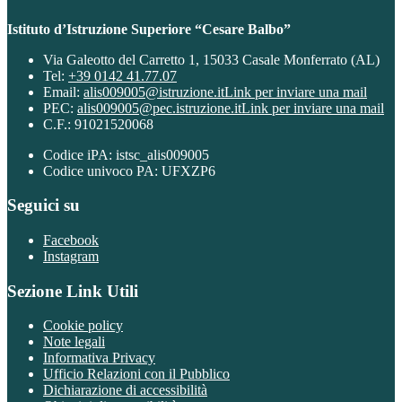
Istituto d’Istruzione Superiore “Cesare Balbo”
Via Galeotto del Carretto 1, 15033 Casale Monferrato (AL)
Tel:
+39 0142 41.77.07
Email:
alis009005@istruzione.it
Link per inviare una mail
PEC:
alis009005@pec.istruzione.it
Link per inviare una mail
C.F.: 91021520068
Codice iPA: istsc_alis009005
Codice univoco PA: UFXZP6
Seguici su
Facebook
Instagram
Sezione Link Utili
Cookie policy
Note legali
Informativa Privacy
Ufficio Relazioni con il Pubblico
Dichiarazione di accessibilità