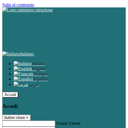
Salta al contenuto
Italiano
Italiano
English
Français
Español
عربى
Accedi
Accedi
button close
×
Nome Utente