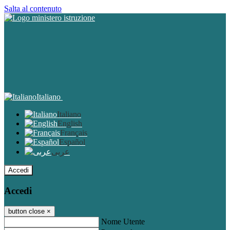
Salta al contenuto
Italiano
Italiano
English
Français
Español
عربى
Accedi
Accedi
button close
×
Nome Utente