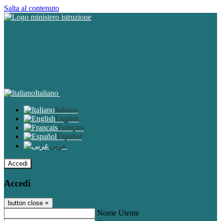
Salta al contenuto
Italiano
Italiano
English
Français
Español
عربى
Accedi
Accedi
button close
×
Nome Utente