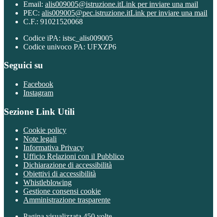
Email:
alis009005@istruzione.it
Link per inviare una mail
PEC:
alis009005@pec.istruzione.it
Link per inviare una mail
C.F.: 91021520068
Codice iPA: istsc_alis009005
Codice univoco PA: UFXZP6
Seguici su
Facebook
Instagram
Sezione Link Utili
Cookie policy
Note legali
Informativa Privacy
Ufficio Relazioni con il Pubblico
Dichiarazione di accessibilità
Obiettivi di accessibilità
Whistleblowing
Gestione consensi cookie
Amministrazione trasparente
Pagina visualizzata
450
volte