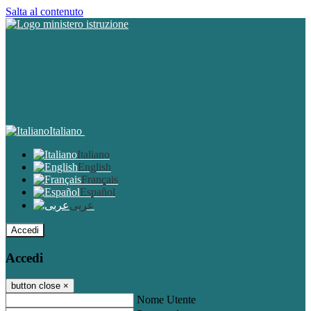
Salta al contenuto
Italiano
Italiano
English
Français
Español
عربى
Accedi
Accedi
button close
×
Nome Utente