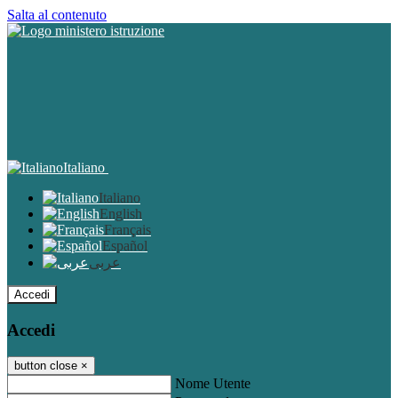
Salta al contenuto
Italiano
Italiano
English
Français
Español
عربى
Accedi
Accedi
button close
×
Nome Utente