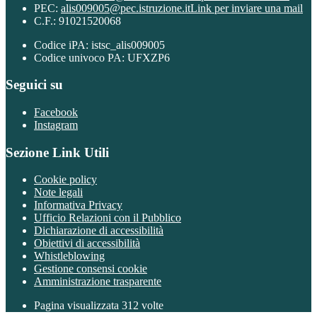
PEC:
alis009005@pec.istruzione.it
Link per inviare una mail
C.F.: 91021520068
Codice iPA: istsc_alis009005
Codice univoco PA: UFXZP6
Seguici su
Facebook
Instagram
Sezione Link Utili
Cookie policy
Note legali
Informativa Privacy
Ufficio Relazioni con il Pubblico
Dichiarazione di accessibilità
Obiettivi di accessibilità
Whistleblowing
Gestione consensi cookie
Amministrazione trasparente
Pagina visualizzata
312
volte