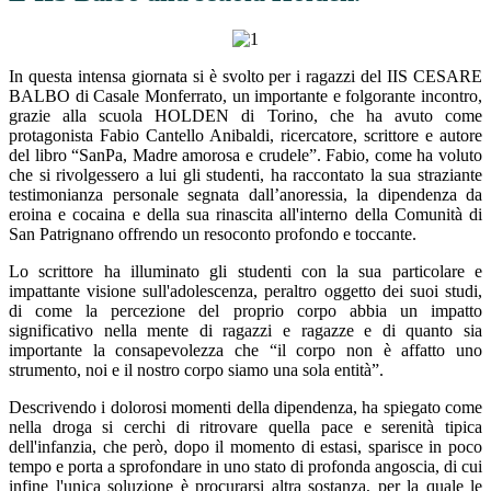
In questa intensa giornata si è svolto per i ragazzi del IIS CESARE
BALBO di Casale Monferrato, un importante e folgorante incontro,
grazie alla scuola HOLDEN di Torino, che ha avuto come
protagonista Fabio Cantello Anibaldi, ricercatore, scrittore e autore
del libro “SanPa, Madre amorosa e crudele”. Fabio, come ha voluto
che si rivolgessero a lui gli studenti, ha raccontato la sua straziante
testimonianza personale segnata dall’anoressia, la dipendenza da
eroina e cocaina e della sua rinascita all'interno della Comunità di
San Patrignano offrendo un resoconto profondo e toccante.
Lo scrittore ha illuminato gli studenti con la sua particolare e
impattante visione sull'adolescenza, peraltro oggetto dei suoi studi,
di come la percezione del proprio corpo abbia un impatto
significativo nella mente di ragazzi e ragazze e di quanto sia
importante la consapevolezza che “il corpo non è affatto uno
strumento, noi e il nostro corpo siamo una sola entità”.
Descrivendo i dolorosi momenti della dipendenza, ha spiegato come
nella droga si cerchi di ritrovare quella pace e serenità tipica
dell'infanzia, che però, dopo il momento di estasi, sparisce in poco
tempo e porta a sprofondare in uno stato di profonda angoscia, di cui
infine l'unica soluzione è procurarsi altra sostanza, per la quale le